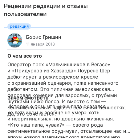
Рецензии редакции и отзывы
пользователей
Борис Гришин
11 января 2018
О чем все это
Оператор трех «Мальчишников в Вегасе»
и «Придурков из Хаззарда» Лоуренс Шер
дебютирует в режиссерском кресле
с экранизацией сценария, тоже написанного
дебютантом. Это типичная американская
фарсовая комедия для взрослых, с грубыми
Зачем смотреть
шутками ниже пояса. И вместе с тем —
История о том, что «наш папа оказался
сентиментальный пафос о семейных ценностях.
не летчиком и вообще не умер» хоть
Да, это сочетается.
и неоригинальная, но довольно жизненная.
«Кто наш папа, чувак?» — своего рода
сентиментальное роуд-муви, отсылающее нас из
эпохи нового американского воинствующего