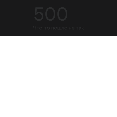
500
Что-то пошло не так