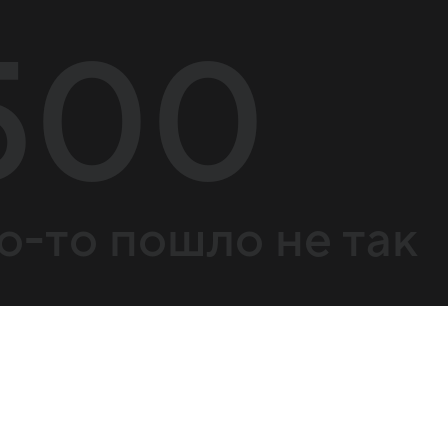
500
о-то пошло не так