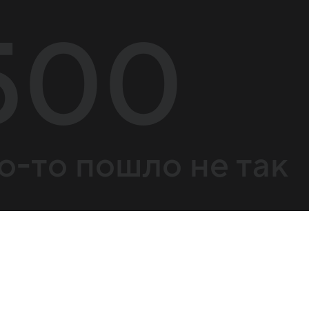
500
о-то пошло не так