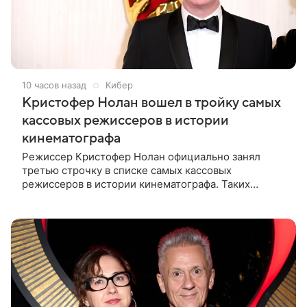
10 часов назад
Кибер
Кристофер Нолан вошел в тройку самых
кассовых режиссеров в истории
кинематографа
Режиссер Кристофер Нолан официально занял
третью строчку в списке самых кассовых
режиссеров в истории кинематографа. Таких
результатов ему помогла добиться «Одиссея»,
вышедшая 17 июля и собравшая на момент