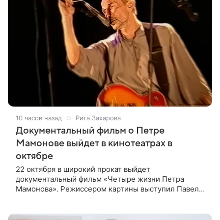
10 часов назад
Рита Захарова
Документальный фильм о Петре
Мамонове выйдет в кинотеатрах в
октябре
22 октября в широкий прокат выйдет
документальный фильм «Четыре жизни Петра
Мамонова». Режиссером картины выступил Павел
Лунгин, который снимал музыканта в культовых
лентах «Такси-блюз» и «Остров». Новая работа