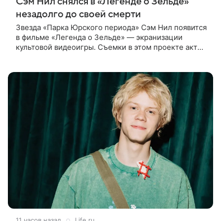
Сэм Нил снялся в «Легенде о Зельде»
незадолго до своей смерти
Звезда «Парка Юрского периода» Сэм Нил появится
в фильме «Легенда о Зельде» — экранизации
культовой видеоигры. Съемки в этом проекте актер
завершил незадолго до ухода из жизни, сообщает
Deadline. События фильма
11 часов назад
Life.ru