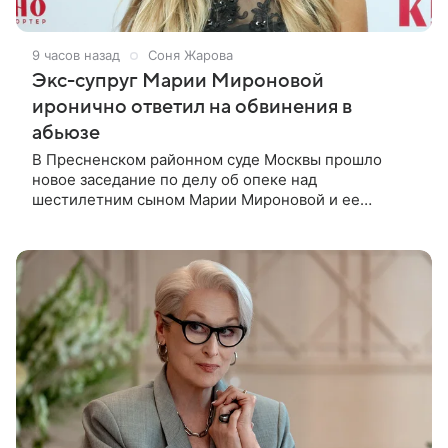
9 часов назад
Соня Жарова
Экс-супруг Марии Мироновой
иронично ответил на обвинения в
абьюзе
В Пресненском районном суде Москвы прошло
новое заседание по делу об опеке над
шестилетним сыном Марии Мироновой и ее
бывшего мужа Андрея Сороки, — сообщает Super.
Миронова на заседании не появилась. Адвокаты