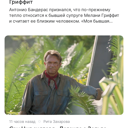
Гриффит
Антонио Бандерас признался, что по-прежнему
тепло относится к бывшей супруге Мелани Гриффит
и считает ее близким человеком. «Моя бывшая
жена если и не мой лучший друг, то один из
лучших», — отметил актер. По
11 часов назад
Рита Захарова