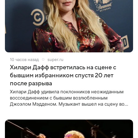
10 часов назад
super.ru
Хилари Дафф встретилась на сцене с
бывшим избранником спустя 20 лет
после разрыва
Хилари Дафф удивила поклонников неожиданным
воссоединением с бывшим возлюбленным
Джоэлом Мэдденом. Музыкант вышел на сцену во
время концерта певицы в Нью-Йорке в рамках ее
мирового тура «The Lucky Me» — спустя