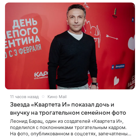
11 часов назад
Кино Mail
Звезда «Квартета И» показал дочь и
внучку на трогательном семейном фото
Леонид Барац, один из создателей «Квартета И»,
поделился с поклонниками трогательным кадром.
На фото, опубликованном в соцсетях, запечатлены
его дочь и внучка. Актер, известный по фильму «О