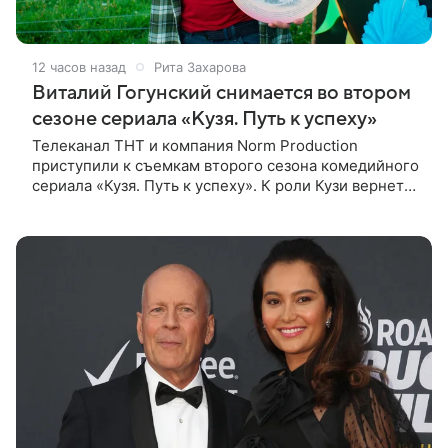
12 часов назад
Рита Захарова
Виталий Гогунский снимается во втором
сезоне сериала «Кузя. Путь к успеху»
Телеканал ТНТ и компания Norm Production
приступили к съемкам второго сезона комедийного
сериала «Кузя. Путь к успеху». К роли Кузи вернется
Виталий Гогунский. Вместе с ним в новом сезоне
сыграют Денис Бузин,