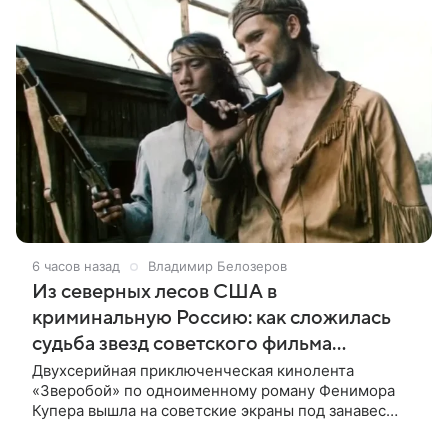
6 часов назад
Владимир Белозеров
Из северных лесов США в
криминальную Россию: как сложилась
судьба звезд советского фильма
«Зверобой»
Двухсерийная приключенческая кинолента
«Зверобой» по одноименному роману Фенимора
Купера вышла на советские экраны под занавес
существования СССР — в 1990 году. Фильм стал