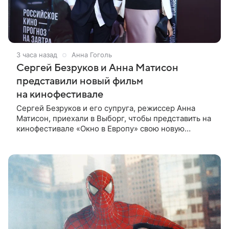
3 часа назад
Анна Гоголь
Сергей Безруков и Анна Матисон
представили новый фильм
на кинофестивале
Сергей Безруков и его супруга, режиссер Анна
Матисон, приехали в Выборг, чтобы представить на
кинофестивале «Окно в Европу» свою новую
совместную работу — семейную комедию «Не по-
детски». Фильм рассказывает об