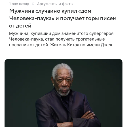
1 час назад
Аргументы и факты
Мужчина случайно купил «дом
Человека-паука» и получает горы писем
от детей
Мужчина, купивший дом знаменитого супергероя
Человека-паука, стал получать трогательные
послания от детей. Житель Китая по имени Джек
Ши даже не подозревал, что приобрел
недвижимость, известную по комиксам