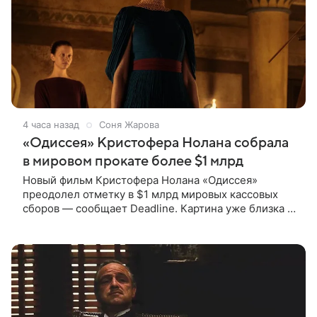
4 часа назад
Соня Жарова
«Одиссея» Кристофера Нолана собрала
в мировом прокате более $1 млрд
Новый фильм Кристофера Нолана «Одиссея»
преодолел отметку в $1 млрд мировых кассовых
сборов — сообщает Deadline. Картина уже близка к
тому, чтобы стать самым успешным фильмом в
карьере режиссера. Сейчас первое