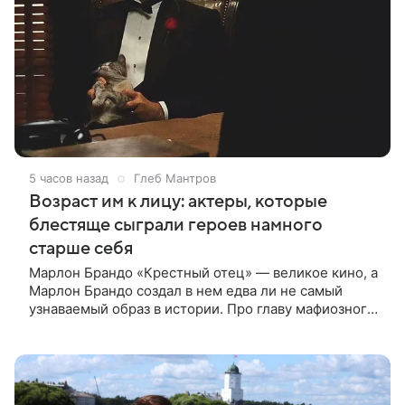
5 часов назад
Глеб Мантров
Возраст им к лицу: актеры, которые
блестяще сыграли героев намного
старше себя
Марлон Брандо «Крестный отец» — великое кино, а
Марлон Брандо создал в нем едва ли не самый
узнаваемый образ в истории. Про главу мафиозного
клана дона Вито Корлеоне знают даже те, кто не
смотрел картину