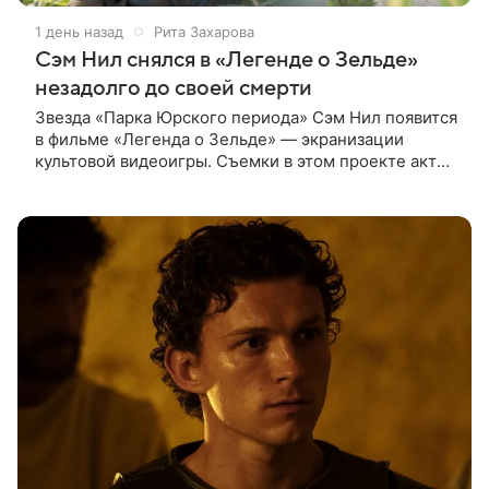
1 день назад
Рита Захарова
Сэм Нил снялся в «Легенде о Зельде»
незадолго до своей смерти
Звезда «Парка Юрского периода» Сэм Нил появится
в фильме «Легенда о Зельде» — экранизации
культовой видеоигры. Съемки в этом проекте актер
завершил незадолго до ухода из жизни, сообщает
Deadline. События фильма