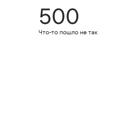
500
Что-то пошло не так