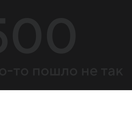
500
о-то пошло не так