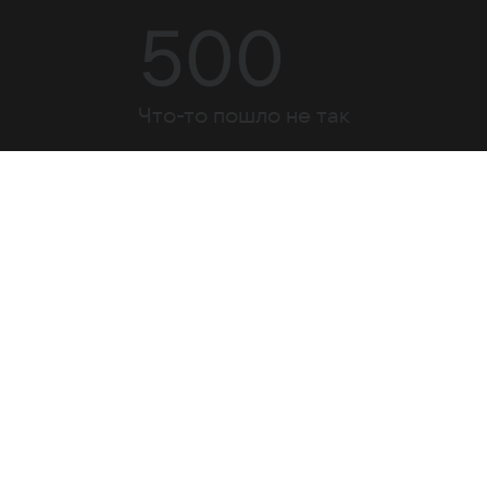
500
Что-то пошло не так