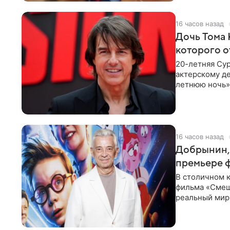
16 часов назад
Дочь Тома 
которого о
20-летняя Сур
актерскому де
летнюю ночь» 
с
16 часов назад
Добрынин, 
премьере 
В столичном к
фильма «Смеш
реальный мир
Фантастическ