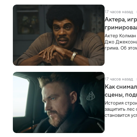
17 часов назад
Актера, иг
гримировал
Актер Колман
Джо Джексона
грима. Об эт
Фэллоном»,
17 часов назад
Как снимал
сцены, под
История строи
защитить лес 
становится у
принесет гор