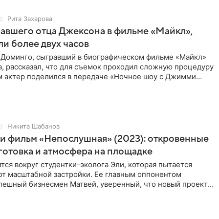
Рита Захарова
равшего отца Джексона в фильме «Майкл»,
и более двух часов
 Доминго, сыгравший в биографическом фильме «Майкл»
, рассказал, что для съемок проходил сложную процедуру
ом актер поделился в передаче «Ночное шоу с Джимми
Никита Шабанов
и фильм «Непослушная» (2023): откровенные
готовка и атмосфера на площадке
тся вокруг студентки-эколога Эли, которая пытается
от масштабной застройки. Ее главным оппонентом
спешный бизнесмен Матвей, уверенный, что новый проект
оду