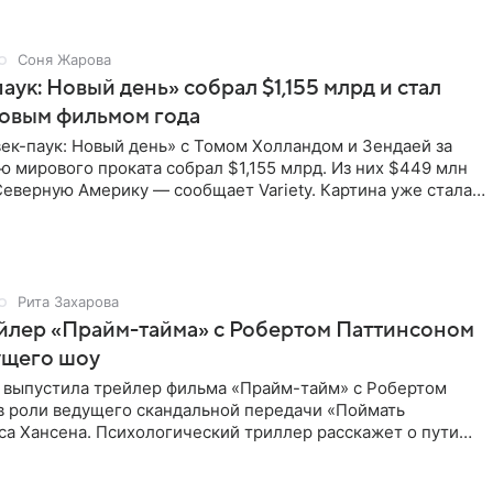
Соня Жарова
аук: Новый день» собрал $1,155 млрд и стал
совым фильмом года
ек-паук: Новый день» с Томом Холландом и Зендаей за
 мирового проката собрал $1,155 млрд. Из них $449 млн
еверную Америку — сообщает Variety. Картина уже стала
Рита Захарова
йлер «Прайм-тайма» с Робертом Паттинсоном
ущего шоу
 выпустила трейлер фильма «Прайм-тайм» с Робертом
в роли ведущего скандальной передачи «Поймать
са Хансена. Психологический триллер расскажет о пути
ве. В 2004