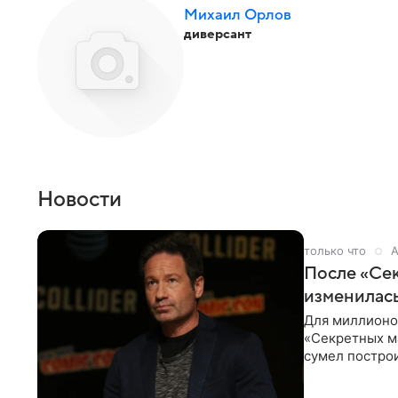
Михаил Орлов
диверсант
Новости
только что
А
После «Сек
изменилась
Для миллионов
«Секретных м
сумел построи
профессиях.