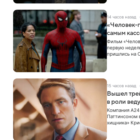
14 часов назад
«Человек-п
самым кас
Фильм «Челов
первую неделю
пришлись на С
самым
15 часов назад
Вышел тре
в роли вед
Компания A24
Паттинсоном 
хищника» Кри
Хансена к сла