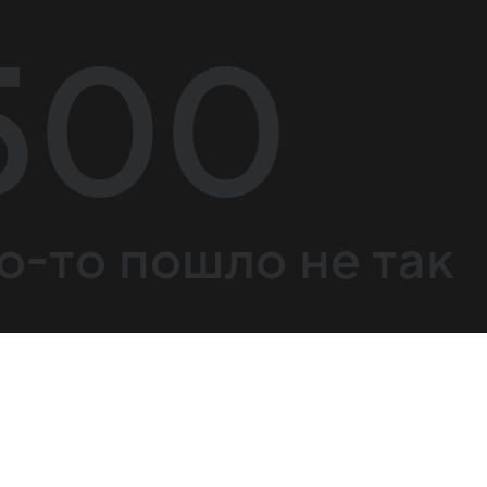
500
о-то пошло не так