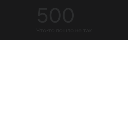
500
Что-то пошло не так