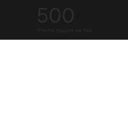
500
Что-то пошло не так