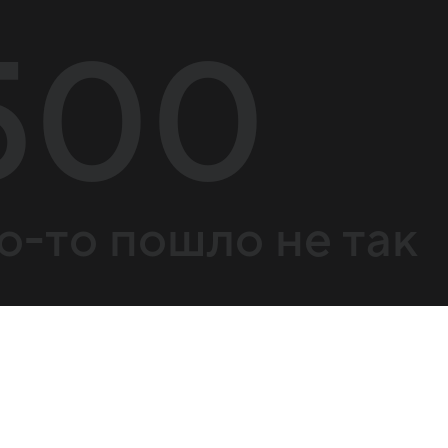
500
о-то пошло не так