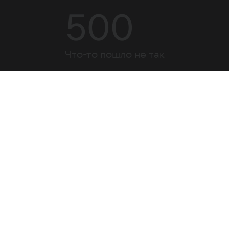
500
Что-то пошло не так