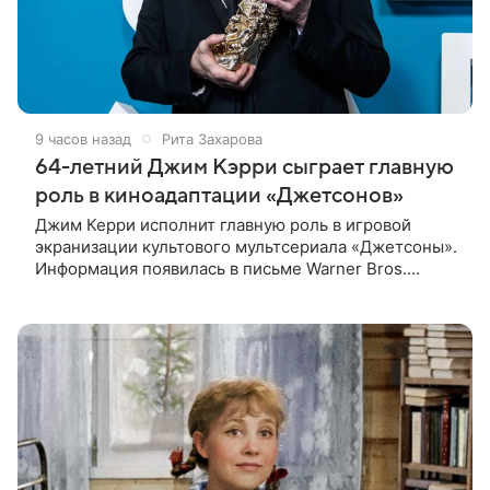
9 часов назад
Рита Захарова
64-летний Джим Кэрри сыграет главную
роль в киноадаптации «Джетсонов»
Джим Керри исполнит главную роль в игровой
экранизации культового мультсериала «Джетсоны».
Информация появилась в письме Warner Bros.
акционерам, где студия официально подтвердила
работу над проектом.