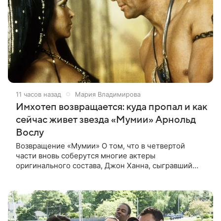
11 часов назад
Мария Владимирова
Имхотеп возвращается: куда пропал и как
сейчас живет звезда «Мумии» Арнольд
Вослу
Возвращение «Мумии» О том, что в четвертой
части вновь соберутся многие актеры
оригинального состава, Джон Ханна, сыгравший
Джонатана Карнахана, рассказал на телевизионном
фестивале в Монте-Карло. При этом