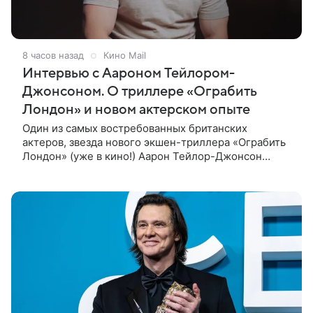
8 часов назад
Кино Mail
Интервью с Аароном Тейлором-
Джонсоном. О триллере «Ограбить
Лондон» и новом актерском опыте
Один из самых востребованных британских
актеров, звезда нового экшен-триллера «Ограбить
Лондон» (уже в кино!) Аарон Тейлор-Джонсон
рассказал о том, как готовился к роли сапера,
почему эти съемки стали для него