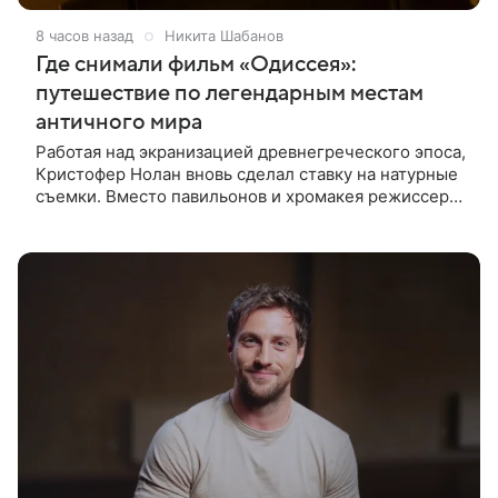
8 часов назад
Никита Шабанов
Где снимали фильм «Одиссея»:
путешествие по легендарным местам
античного мира
Работая над экранизацией древнегреческого эпоса,
Кристофер Нолан вновь сделал ставку на натурные
съемки. Вместо павильонов и хромакея режиссер
отправил съемочную группу в разные уголки
Европы и Северной Африки,