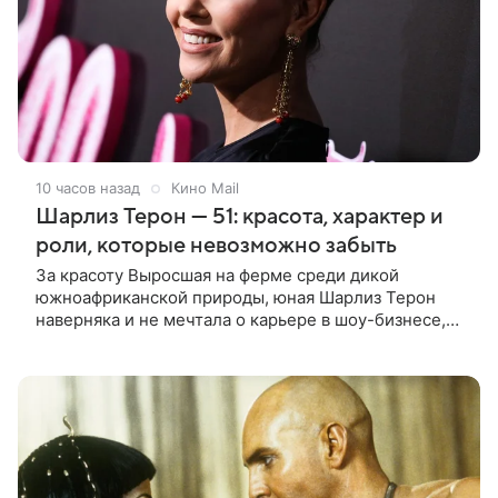
10 часов назад
Кино Mail
Шарлиз Терон — 51: красота, характер и
роли, которые невозможно забыть
За красоту Выросшая на ферме среди дикой
южноафриканской природы, юная Шарлиз Терон
наверняка и не мечтала о карьере в шоу-бизнесе,
но ее мать настояла на том, чтобы 16-летняя дочь
приняла участие в местном