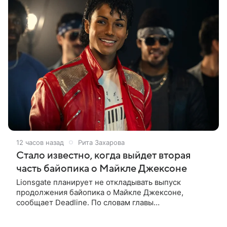
12 часов назад
Рита Захарова
Стало известно, когда выйдет вторая
часть байопика о Майкле Джексоне
Lionsgate планирует не откладывать выпуск
продолжения байопика о Майкле Джексоне,
сообщает Deadline. По словам главы
кинонаправления студии Адама Фогельсона,
производство второй части «Майкла» начнется в