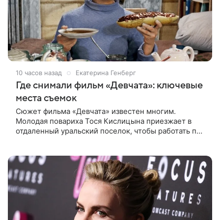
10 часов назад
Екатерина Генберг
Где снимали фильм «Девчата»: ключевые
места съемок
Сюжет фильма «Девчата» известен многим.
Молодая повариха Тося Кислицына приезжает в
отдаленный уральский поселок, чтобы работать по
профессии. Она поселяется в одной комнате с
четырьмя другими девушками и сразу