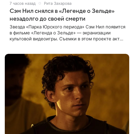
7 часов назад
Рита Захарова
Сэм Нил снялся в «Легенде о Зельде»
незадолго до своей смерти
Звезда «Парка Юрского периода» Сэм Нил появится
в фильме «Легенда о Зельде» — экранизации
культовой видеоигры. Съемки в этом проекте актер
завершил незадолго до ухода из жизни, сообщает
Deadline. События фильма