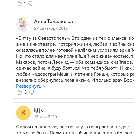
1
Анна Тачальская
27 сентября 2019
«Битву за Севастополь». Это один из тех фильмов, 
а не в кинотеатре. История жизни, любви и войны с
оказалась вполне готовой нелёгким условиям армей
Но что стало для неё полнейшей неожиданностью, т
Макаров, потом Леонид — оба командира, снайпера, п
сейчас война; я буду бояться, что тебя убьют». И к
любви медсестры Маши и летчика Гриши, которые реш
внезапно обернулась поминками. И только врач Бо
и казавшийся таким нелепым, своей заботой и мягко
Развернуть
настоящему сильным и любящим человеком. Людмил
3
важную роль в открытии второго фронта, стала Гер
выстояла, не сломалась. Она сильная женщина. Име
(«Несокрушимая»), — гораздо правильнее передает е
kj jk
12 мая 2019
Фильм на пол раза, все натянуто наиграно и не даёт
то могла быть. Посмотрел забыл и поверил в бездарн