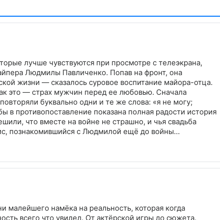
которые лучше чувствуются при просмотре с телеэкрана,
найпера Людмилы Павличенко. Попав на фронт, она
ской жизни — сказалось суровое воспитание майора-отца.
ак это — страх мужчин перед ее любовью. Сначала
овторяли буквально одни и те же слова: «я не могу;
ак бы в противопоставление показана полная радости история
или, что вместе на войне не страшно, и чья свадьба
рис, познакомившийся с Людмилой ещё до войны
й твёрдостью в принятии решений показал, кто был по-
а пережила гибель обоих любимых мужчин, сыграла
оем Советского Союза, родила желанного сына. Она
нно поэтому украинское название фильма — «Незламна»
го суть.
 ни малейшего намёка на реальность, которая когда
ость всего что увидел. От актёрской игры до сюжета.