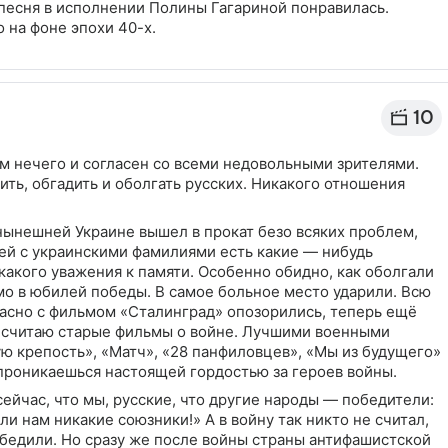
е песня в исполнении Полины Гагариной понравилась.
 на фоне эпохи 40-х.
10
ём нечего и согласен со всеми недовольными зрителями.
ить, обгадить и оболгать русских. Никакого отношения
 нынешней Украине вышел в прокат безо всяких проблем,
ей с украинскими фамилиями есть какие — нибудь
акого уважения к памяти. Особенно обидно, как оболгали
мо в юбилей победы. В самое больное место ударили. Всю
асно с фильмом «Сталинград» опозорились, теперь ещё
 считаю старые фильмы о войне. Лучшими военными
 крепость», «Матч», «28 панфиловцев», «Мы из будущего»
х проникаешься настоящей гордостью за героев войны.
сейчас, что мы, русские, что другие народы — победители:
и нам никакие союзники!» А в войну так никто не считал,
бедили. Но сразу же после войны страны антифашистской