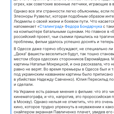
огрех, как советские военные летчики, играющие в 
Однако все эти странности легко объяснимы, если п
Элеоноры Рузвельт, которая подобным образом инте
Людмилы о своей жизни и боевом пути. Что касаетс
напоминает «
Сталинград
»
Федора Бондарчука
с так
на компьютере батальными сценами. Но главное в «
российский проект, чьи съемки пришлись на трагичн
проблемы, фильм удалось успешно доснять и теперь о
В Одессе даже горячо обсуждают, не специально ли 
„Дюка“ фашисты веселиться будут, так тошно станов
местом сбора одесских сторонников Евромайдана. 
картины Натальи Мокрицкой, и она рассказала, что н
равно не верят. Во время премьеры в Одессе был и 
под украинским названием картины было приписано 
в убийствах Надежду Савченко). Юлия Пересильд поп
и сделали.
На Украине есть разные мнения о фильме: что это ч
кинематографа, и что, напротив, это пророссийска
в Москву). Однако нельзя не отметить, что это оче
кино, которое трудно упрекнуть в неуважении к как
снайпером экранная Павличенко плачет, увидев его