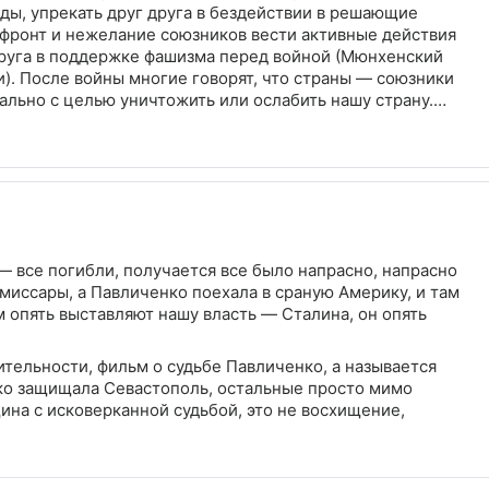
ды, упрекать друг друга в бездействии в решающие
фронт и нежелание союзников вести активные действия
 друга в поддержке фашизма перед войной (Мюнхенский
и). После войны многие говорят, что страны — союзники
ально с целью уничтожить или ослабить нашу страну.
н войны можно считать взаимную ненависть между
оенный период и в войну. Ненависть стран Европы и США
кже объясняется и их бездействие.
— все погибли, получается все было напрасно, напрасно
омиссары, а Павличенко поехала в сраную Америку, и там
 опять выставляют нашу власть — Сталина, он опять
тельности, фильм о судьбе Павличенко, а называется
нко защищала Севастополь, остальные просто мимо
на с исковерканной судьбой, это не восхищение,