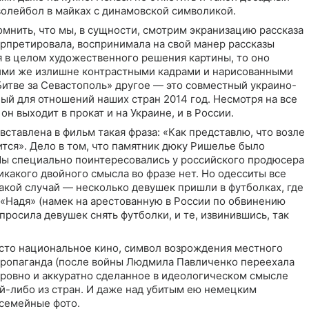
волейбол в майках с динамовской символикой.
омнить, что мы, в сущности, смотрим экранизацию рассказа
рпретировала, воспринимала на свой манер рассказы
я в целом художественного решения картины, то оно
ими же излишне контрастными кадрами и нарисованными
Битве за Севастополь» другое — это совместный украино-
ый для отношений наших стран 2014 год. Несмотря на все
н выходит в прокат и на Украине, и в России.
вставлена в фильм такая фраза: «Как представлю, что возле
ится». Дело в том, что памятник дюку Ришелье было
Мы специально поинтересовались у российского продюсера
икакого двойного смысла во фразе нет. Но одесситы все
такой случай — несколько девушек пришли в футболках, где
«Надя» (намек на арестованную в России по обвинению
росила девушек снять футболки, и те, извинившись, так
исто национальное кино, символ возрождения местного
я пропаганда (после войны Людмила Павличенко переехала
нь ровно и аккуратно сделанное в идеологическом смысле
ой-либо из стран. И даже над убитым ею немецким
 семейные фото.