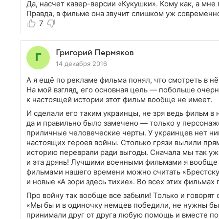
Да, насчет кавер-версии «Кукушки». Кому как, а мн
Правда, в фильме она звучит слишком уж современно
7
Григорий Пермяков
14 декабря 2016
А я ещё по рекламе фильма понял, что смотреть в н
На мой взгляд, его основная цель — побольше очерн
к настоящей истории этот фильм вообще не имеет.
И сделали его таким украинцы, не зря ведь фильм в
да и правильно было замечено — только у персонаж
приличные человеческие черты. У украинцев нет ник
настоящих героев войны. Столько грязи вылили пря
историю переврали ради выгоды. Сначала мы так уж
и эта дрянь! Лучшими военными фильмами я вообще
фильмами нашего времени можно считать «Брестскую
и новые «А зори здесь тихие». Во всех этих фильма
Про войну так вообще все забыли! Только и говорят 
«Мы бы и в одиночку немцев победили, не нужны был
принимали друг от друга любую помощь и вместе по