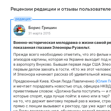
Рецензии редакции и отзывы пользовател
Борис Гришин
31 марта 2015
Военно-историческая мелодрама о жизни самой ре
показанная глазами Элеоноры Рузвельт.
Прежде всего необходимо отметить, что это фильм н
эпизодов картины, которая на Украине выходит под 
в аэропорту Внуково. Бывшая первая леди США Элеон
первым делом заехать в гости. «Кто же этот челове
И Элеонора начинает рассказ об удивительной жен
Предвоенный Киев. Юная Люда Павличенко (
Юлия П
и мечтает порадовать новостью отца, офицера НКВД
приветливым словом: «Должна была поступить — и по
которые спорят, куда лучше пойти: в кино или в ти
на то, что держит винтовку первый раз в жизни, стр
прямо с лекции вызывают к ректору, где уже ждет о
на Люду докладную: мол, обнаружен редкий природн