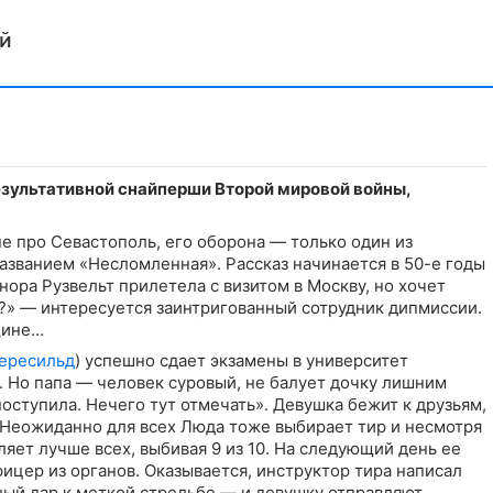
ей
зультативной снайперши Второй мировой войны,
е про Севастополь, его оборона — только один из
названием «Несломленная». Рассказ начинается в 50-е годы
ора Рузвельт прилетела с визитом в Москву, но хочет
к?» — интересуется заинтригованный сотрудник дипмиссии.
щине…
ересильд
) успешно сдает экзамены в университет
. Но папа — человек суровый, не балует дочку лишним
ступила. Нечего тут отмечать». Девушка бежит к друзьям,
р? Неожиданно для всех Люда тоже выбирает тир и несмотря
еляет лучше всех, выбивая 9 из 10. На следующий день ее
фицер из органов. Оказывается, инструктор тира написал
ый дар к меткой стрельбе — и девушку отправляют