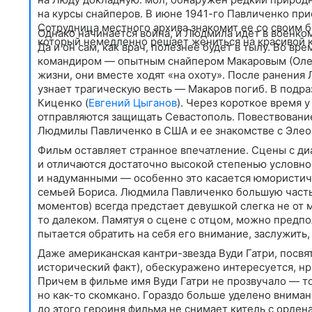
на курсы снайперов. В июне 1941-го Павличенко при
Сотрудница местного архива знакомит ее со своим б
Однако начинается война, и Людмила идет в военком
который немедленно решает жениться на красивой 
Да и он сам, как врач, полезнее будет в тылу. Во 
командиром — опытным снайпером Макаровым (Олег 
жизни, они вместе ходят «на охоту». После ранения
узнает трагическую весть — Макаров погиб. В подр
Киценко (
Евгений Цыганов
). Через короткое время 
отправляются защищать Севастополь. Повествовани
Людмилы Павличенко в США и ее знакомстве с Элео
Фильм оставляет странное впечатление. Сцены с ди
и отличаются достаточно высокой степенью условно
и надуманными — особенно это касается юмористич
семьей Бориса. Людмила Павличенко большую часть
моментов) всегда предстает девушкой слегка не от
то далеком. Памятуя о сцене с отцом, можно предпо
пытается обратить на себя его внимание, заслужить,
Даже американская кантри-звезда Вуди Гатри, посв
исторический факт), обескуражено интересуется, нра
Причем в фильме имя Вуди Гатри не прозвучало — т
но как-то скомкано. Гораздо больше уделено внима
до этого героиня фильма не снимает китель с орден