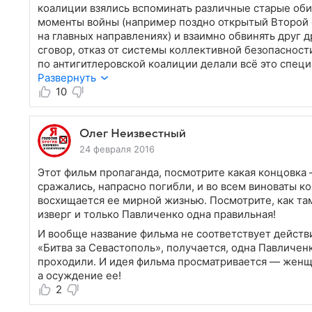
коалиции взялись вспоминать различные старые оби
моменты войны (например поздно открытый Второй 
на главных направлениях) и взаимно обвинять друг
сговор, отказ от системы коллективной безопасност
по антигитлеровской коалиции делали всё это специ
Во многом они правы. Даже одной из главных причи
Развернуть
странами антифашистского блока между собой в дов
10
к СССР, к нашей стране породила эту войну. Этим та
Олег Неизвестный
24 февраля 2016
Этот фильм пропаганда, посмотрите какая концовка 
сражались, напрасно погибли, и во всем виноваты к
восхищается ее мирной жизнью. Посмотрите, как там
изверг и только Павличенко одна правильная!
И вообще название фильма не соответствует действи
«Битва за Севастополь», получается, одна Павличе
проходили. И идея фильма просматривается — женщи
а осуждение ее!
2