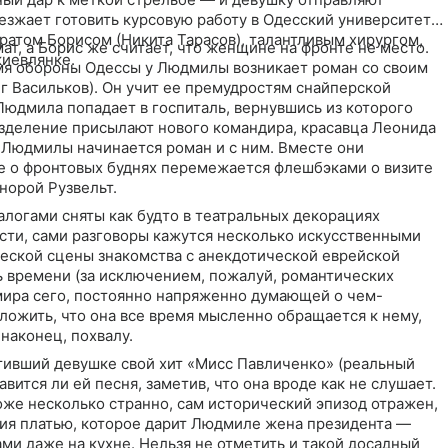
езжает готовить курсовую работу в Одесский университет.
ратом Борисом (Никита Тарасов), талантливым хирургом,
ат, а Борис же считает, что женщине на фронте не место.
киевлянке.
время обороны Одессы у Людмилы возникает роман со своим
Васильков). Он учит ее премудростям снайперской
 Людмила попадает в госпиталь, вернувшись из которого
азделение присылают нового командира, красавца Леонида
у Людмилы начинается роман и с ним. Вместе они
е о фронтовых буднях перемежается флешбэками о визите
норой Рузвельт.
алогами сняты как будто в театральных декорациях
сти, сами разговоры кажутся несколько искусственными
еской сцены знакомства с анекдотической еврейской
 времени (за исключением, пожалуй, романтических
 мира сего, постоянно напряженно думающей о чем-
ложить, что она все время мысленно обращается к нему,
 наконец, похвалу.
ятивший девушке свой хит «Мисс Павличенко» (реальный
вится ли ей песня, заметив, что она вроде как не слушает.
оже несколько странно, сам исторический эпизод отражен,
ния платью, которое дарит Людмиле жена президента —
ами даже на кухне. Нельзя не отметить и такой досадный