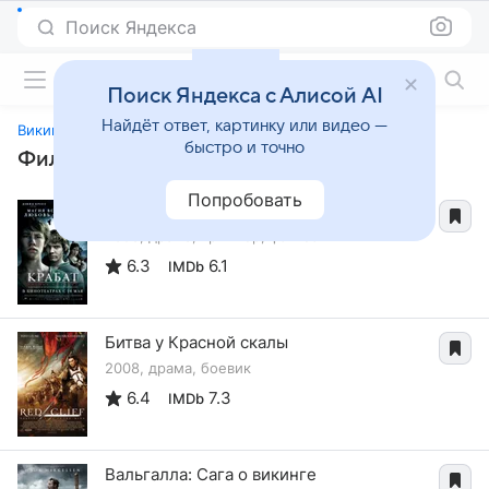
Поиск Яндекса
Фильмы онлайн
Поиск Яндекса с Алисой AI
Найдёт ответ, картинку или видео —
Викинги
быстро и точно
Фильмы, похожие на «Викинги»
Попробовать
Крабат. Ученик колдуна
2008, драма, триллер, фэнтези
6.3
6.1
IMDb
Битва у Красной скалы
2008, драма, боевик
6.4
7.3
IMDb
Вальгалла: Сага о викинге