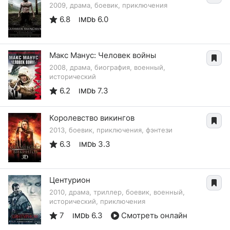
2009, драма, боевик, приключения
6.8
6.0
IMDb
Макс Манус: Человек войны
2008, драма, биография, военный,
исторический
6.2
7.3
IMDb
Королевство викингов
2013, боевик, приключения, фэнтези
6.3
3.3
IMDb
Центурион
2010, драма, триллер, боевик, военный,
исторический, приключения
7
6.3
Смотреть онлайн
IMDb