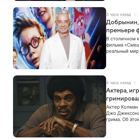
3 часа назад
Добрынин, 
премьере 
В столичном к
фильма «Смеш
реальный мир
Фантастическ
4 часа назад
Актера, иг
гримировал
Актер Колман
Джо Джексона
грима. Об эт
Фэллоном»,