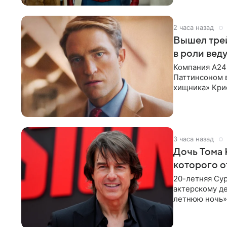
2 часа назад
Вышел тре
в роли вед
Компания A24
Паттинсоном 
хищника» Кри
Хансена к сла
3 часа назад
Дочь Тома 
которого о
20-летняя Сур
актерскому де
летнюю ночь» 
с