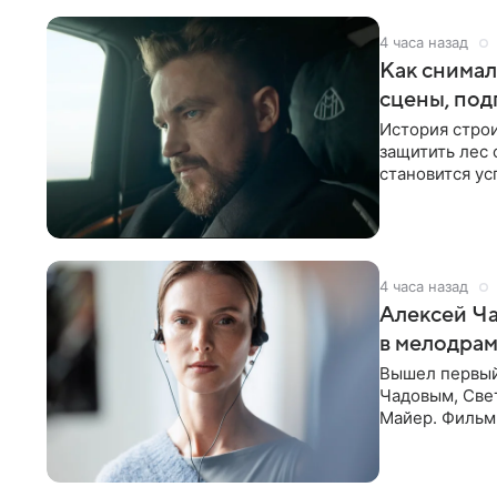
4 часа назад
Как снимал
сцены, под
История строи
защитить лес 
становится у
принесет гор
4 часа назад
Алексей Ча
в мелодрам
Вышел первый
Чадовым, Све
Майер. Фильм 
двух людей — 