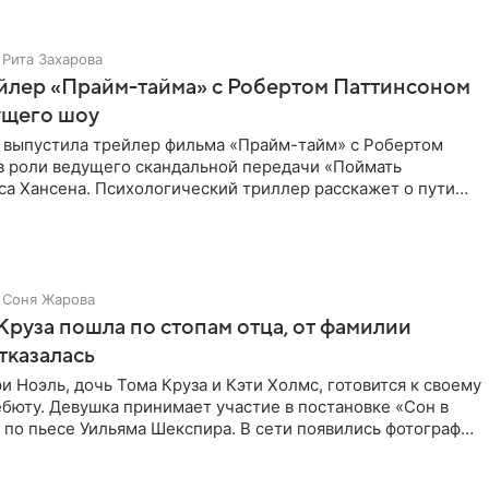
Рита Захарова
йлер «Прайм-тайма» с Робертом Паттинсоном
ущего шоу
 выпустила трейлер фильма «Прайм-тайм» с Робертом
в роли ведущего скандальной передачи «Поймать
са Хансена. Психологический триллер расскажет о пути
ве. В 2004
Соня Жарова
Круза пошла по стопам отца, от фамилии
тказалась
и Ноэль, дочь Тома Круза и Кэти Холмс, готовится к своему
бюту. Девушка принимает участие в постановке «Сон в
по пьесе Уильяма Шекспира. В сети появились фотографии