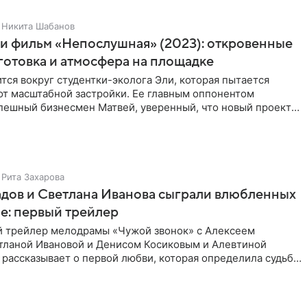
Никита Шабанов
и фильм «Непослушная» (2023): откровенные
готовка и атмосфера на площадке
тся вокруг студентки-эколога Эли, которая пытается
от масштабной застройки. Ее главным оппонентом
спешный бизнесмен Матвей, уверенный, что новый проект
оду
Рита Захарова
дов и Светлана Иванова сыграли влюбленных
е: первый трейлер
 трейлер мелодрамы «Чужой звонок» с Алексеем
тланой Ивановой и Денисом Косиковым и Алевтиной
рассказывает о первой любви, которая определила судьбы
от встречи в