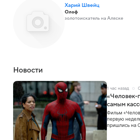
Харий Швейц
Олоф
золотоискатель на Аляске
Новости
1 час назад
«Человек-п
самым кас
Фильм «Челов
первую неделю
пришлись на С
самым