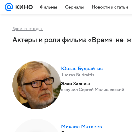
Фильмы
Сериалы
Новости и статьи
Время-не-ждет
Актеры и роли фильма «Время-не-жд
Юозас Будрайтис
Juozas Budraitis
Элам Харниш
озвучил Сергей Малишевский
Михаил Матвеев