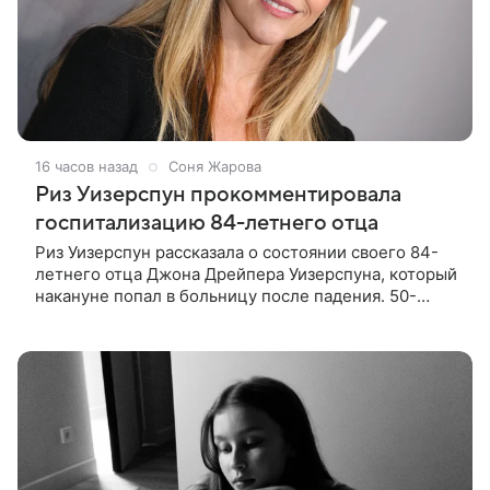
16 часов назад
Соня Жарова
Риз Уизерспун прокомментировала
госпитализацию 84-летнего отца
Риз Уизерспун рассказала о состоянии своего 84-
летнего отца Джона Дрейпера Уизерспуна, который
накануне попал в больницу после падения. 50-
летняя актриса сообщила, что сейчас с ним все в
порядке. «Я хочу, чтобы