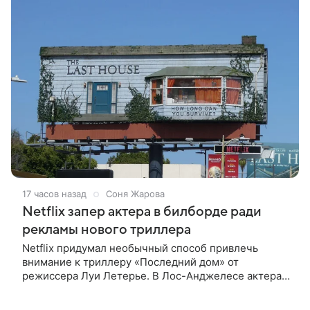
17 часов назад
Соня Жарова
Netflix запер актера в билборде ради
рекламы нового триллера
Netflix придумал необычный способ привлечь
внимание к триллеру «Последний дом» от
режиссера Луи Летерье. В Лос-Анджелесе актера
на два дня поселили внутри рекламного билборда,
оформленного как фасад жилого