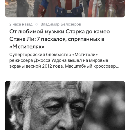
2 часа назад
Владимир Белозеров
От любимой музыки Старка до камео
Стэна Ли: 7 пасхалок, спрятанных в
«Мстителях»
Супергеройский блокбастер «Мстители»
режиссера Джосса Уидона вышел на мировые
экраны весной 2012 года. Масштабный кроссовер
подвел черту под первой фазой медиафраншизы
Marvel и заложил основу для дальнейшего