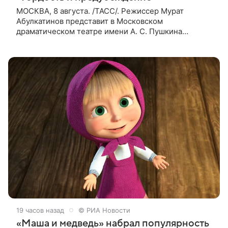
МОСКВА, 8 августа. /ТАСС/. Режиссер Мурат
Абулкатинов представит в Московском
драматическом театре имени А. С. Пушкина
спектакль «Гордость и предубеждение» по
одноименному роману английской писательницы
XVIII —
19 часов назад
© РИА Новости
«Маша и медведь» набрал популярность