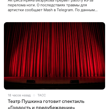
Актриса Ирина Безрукова прервет работу из-за
перелома ноги. О последствиях травмы для
артистки сообщает Mash в Telegram. По данным
издания, Безрукова пропустит 15 спектаклей —
восемь показов «Женитьбы Фигаро»,
18 часов назад
ТАСС
Театр Пушкина готовит спектакль
«Гордость и предубеждение»