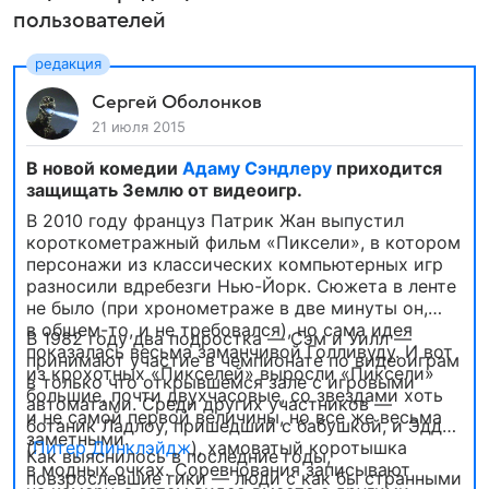
пользователей
Сергей Оболонков
21 июля 2015
В новой комедии
Адаму Сэндлеру
приходится
защищать Землю от видеоигр.
В 2010 году француз Патрик Жан выпустил
короткометражный фильм «Пиксели», в котором
персонажи из классических компьютерных игр
разносили вдребезги Нью-Йорк. Сюжета в ленте
не было (при хронометраже в две минуты он,
в общем-то, и не требовался), но сама идея
В 1982 году два подростка — Сэм и Уилл —
показалась весьма заманчивой Голливуду. И вот
принимают участие в чемпионате по видеоиграм
из крохотных «Пикселей» выросли «Пиксели»
в только что открывшемся зале с игровыми
большие, почти двухчасовые, со звездами хоть
автоматами. Среди других участников —
и не самой первой величины, но все же весьма
ботаник Ладлоу, пришедший с бабушкой, и Эдди
заметными.
(
Питер Динклэйдж
), хамоватый коротышка
Как выяснилось в последние годы,
в модных очках. Соревнования записывают
повзрослевшие гики — люди с как бы странными