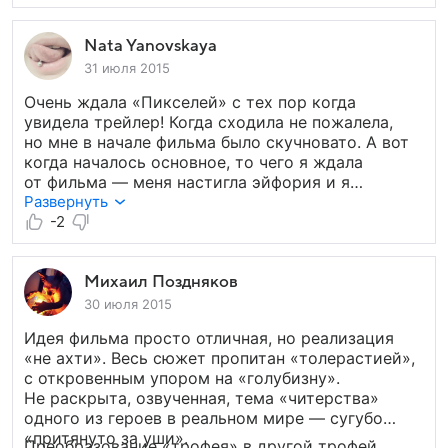
престолов» Питер Динклэйдж, Мегги из
же, кто хочет увидеть Кьюберта, Фроггера или
«Настоящего детектива» (причем мне видеть ее
привидений из Pac-Man в высоком разрешении,
в такой не серьезной роли хоть и прекрасно
Nata Yanovskaya
можно посоветовать еще раз пересмотреть
исполненной, было все же не привычно
диснеевского «Ральфа».
31 июля 2015
что и цепляло весь фильм и немного отвлекало,
Очень ждала «Пикселей» с тех пор когда
вынимало из созданной режиссёром
увидела трейлер! Когда сходила не пожалела,
реальности), большущий бюджет, неплохая
но мне в начале фильма было скучновато. А вот
графика (над стилистикой которой мне кажется
когда началось основное, то чего я ждала
можно было бы подумать по больше). И мне
от фильма — меня настигла эйфория и я
не понравилось, так как это фильм из класса
с удовольствием смотрела фильм дальше.
Развернуть
энтертейнмент и создан во всех традициях
В целом фильм мне понравился, но этот фильм
-2
стандартного коммерческого голливудского
скорее на 1 раз.
кино, для массового скачивания денег
с потребителя.
Михаил Поздняков
30 июля 2015
Идея фильма просто отличная, но реализация
«не ахти». Весь сюжет пропитан «толерастией»,
с откровенным упором на «голубизну».
Не раскрыта, озвученная, тема «читерства»
одного из героев в реальном мире — сугубо
«притянуто за уши».
Преобразование «трофея» в другой трофей,