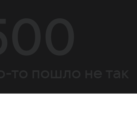
500
о-то пошло не так