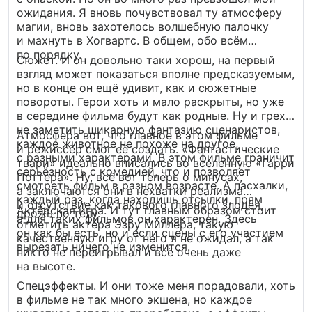
ожидания. Я вновь почувствовал ту атмосферу
магии, вновь захотелось волшебную палочку
и махнуть в Хогвартс. В общем, обо всём
по порядку.
Сюжет. И он довольно таки хорош, на первый
взгляд может показаться вполне предсказуемым,
но в конце он ещё удивит, как и сюжетные
повороты. Герои хоть и мало раскрыты, но уже
в середине фильма будут как родные. Ну и грех
не заметить шикарную фантазию сценаристов,
Атмосфера вот, что главное в этом фильме
каждое животное не похоже на другое,
и режиссёр смог её создать. «Фантастические
с разными характерами. В этом фильме граничит
твари» идеально вписались во вселенную «Гарри
серьёзность с комедией, что и позволяет
Поттера». Ну, всё вот теперь о минусах,
смотреть фильм в разном возрасте. А пасхалки,
а заключаются они в нехватки реализма
каждый раз, когда находишь отсылки, прям
и отсутствие как такового главного злодея,
Актёрская игра. И тут главным образом стоит
дрожь по телу.
а для таких фильмов он характерен. Здесь
отметить актёра Эзру Миллера, такую
он как бы есть, но и если сцены с его участием
качественную игру от него я не ожидал, а так
вырезать ничего не изменится.
никто не переигрывал и всё очень даже
на высоте.
Спецэффекты. И они тоже меня порадовали, хоть
в фильме не так много экшена, но каждое