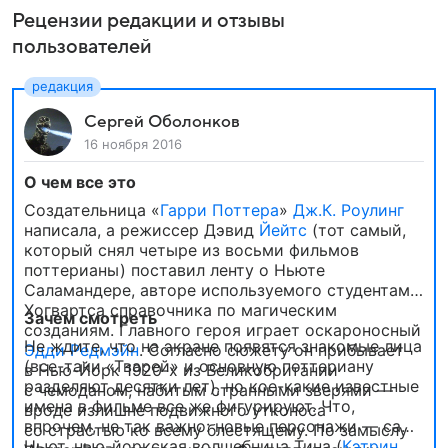
Рецензии редакции и отзывы
пользователей
Сергей Оболонков
16 ноября 2016
О чем все это
Создательница «
Гарри Поттера
»
Дж.К. Роулинг
написала, а режиссер Дэвид
Йейтс
(тот самый,
который снял четыре из восьми фильмов
поттерианы) поставил ленту о Ньюте
Саламандере, авторе используемого студентами
Хогвартса справочника по магическим
Зачем смотреть
созданиям. Главного героя играет оскароносный
Не ждите, что на экране появятся знакомые лица
Эдди Редмэйн
. Согласно сюжету он прибывает
(все-таки «Тварей» и основную поттериану
в Нью-Йорк 1920-х из Великобритании
разделяют десятки лет), но кое-какие известные
с чемоданом, набитым странными зверями —
имена в фильме все же фигурируют. Что,
вроде излишне подвижного утконоса
впрочем, не так важно: новые персонажи — сам
со страстью ко всему блестящему. По замыслу
Ньют, нью-йоркская волшебница Тина (
Кэтрин