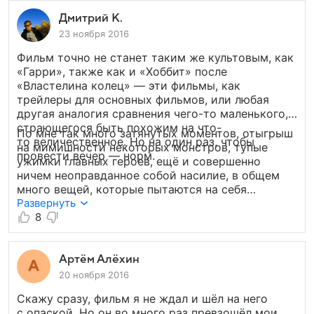
спецэффекты, атмосфера старого Нью-Йорка.
Но в то же время к повторному пересмотру
Дмитрий К.
вернусь не скоро, и вот почему: несколько
23 ноября 2016
затянут сюжет, 2.1 часа достаточно много
Фильм точно не станет таким же культовым, как
на такой сюжет. Начало и середина выше всяких
«Гарри», также как и «Хоббит» после
похвал, но конец затянут. Так и хочется вырезать
«Властелина колец» — эти фильмы, как
«общение, любовь и стандартные клише»
трейлеры для основных фильмов, или любая
и заменить каким-нибудь монстром. В общем я
другая аналогия сравнения чего-то маленького,
не жалею, что сходил в кино, но осадок остался.
страющегося быть похожим на что-
Еще бы доработать фильм, было бы 10 из 10.
По мне так много затянутых моментов, отыгрыш
то величественное. Но на один раз, чтобы
на мимишности некоторых монстров, тупые
провести вечер — норм.
ужимки главных героев, ещё и совершенно
ничем неоправданное собой насилие, в общем
много вещей, которые пытаются на себя
оттянуть внимание от по сути довольно-таки
Развернуть
очень очень среднего сюжета. Понравились
8
барышня с пекарем. Вот, но в общем ми не лайк.
5/10.
Артём Алёхин
20 ноября 2016
Скажу сразу, фильм я не ждал и шёл на него
с опаской. Но он во много раз превзошёл мои