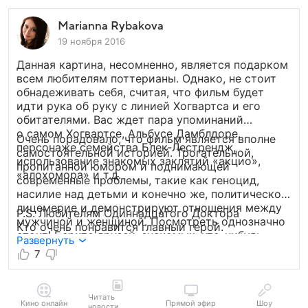
Marianna Rybakova
19 ноября 2016
Данная картина, несомненно, является подарком
всем любителям поттерианы. Однако, не стоит
обнадеживать себя, считая, что фильм будет
идти рука об руку с линией Хогвартса и его
обитателями. Вас ждет пара упоминаний
о самом Хогвартсе, Альбусе Дамблдоре,
Очень порадовало, что фильм является вполне
персонаже семейства Блек-Лестрендж,
самостоятельной историей. Трогательной,
использование знакомых заклятий «акцио»,
пропитанной юмором и поднимающей
«алохомора» и т.д.
современные проблемы, такие как геноцид,
насилие над детьми и конечно же, политическое
лицемерие и демонстрируют отношения между
P.S. Любителям Одиннадцатого Доктора
мужчиной и женщиной. Посмотреть однозначно
Кто очень понравится главный герой.
стоит! Берите друзей, знакомых, что-нибудь
Развернуть
пожевать и надев 3D очки посмотрите этот
7
замечательный фильм.
Читать
Кино онлайн
Прямой эфир
Шоу
новости