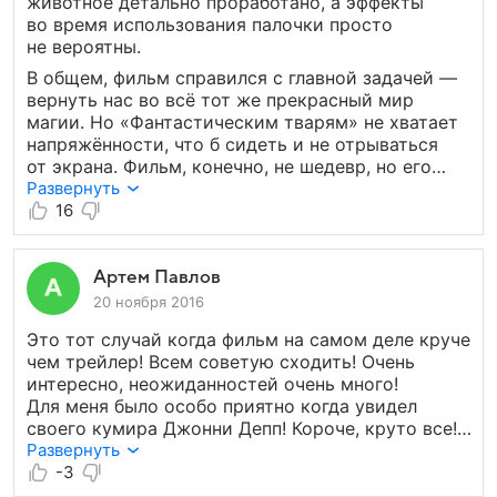
животное детально проработано, а эффекты
во время использования палочки просто
не вероятны.
В общем, фильм справился с главной задачей —
вернуть нас во всё тот же прекрасный мир
магии. Но «Фантастическим тварям» не хватает
напряжённости, что б сидеть и не отрываться
от экрана. Фильм, конечно, не шедевр, но его
хочется пересматривать и пересматривать.
Развернуть
16
Артем Павлов
20 ноября 2016
Это тот случай когда фильм на самом деле круче
чем трейлер! Всем советую сходить! Очень
интересно, неожиданностей очень много!
Для меня было особо приятно когда увидел
своего кумира Джонни Депп! Короче, круто все!
И спецэффекты, смысль и актерская игра! Супер!
Развернуть
По больше бы таких фильмов! Спасибо всем
-3
кто работал над этим фильмом!