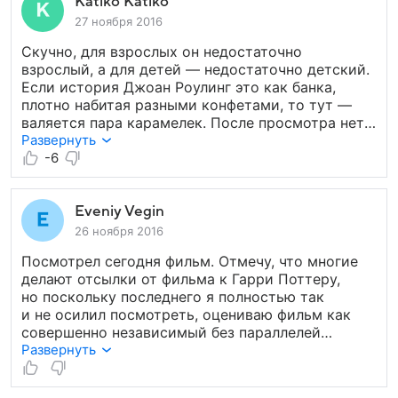
чипсов, ну или других подпиток.
Katiko Katiko
27 ноября 2016
Скучно, для взрослых он недостаточно
взрослый, а для детей — недостаточно детский.
Если история Джоан Роулинг это как банка,
плотно набитая разными конфетами, то тут —
валяется пара карамелек. После просмотра нет
ощущения удовлетворения от просмотра
Развернуть
интересной или захватывающей истории, все
-6
предсказуемо. «Популярность» вызвана только
тем, что это типа история из мира волшебников
Гарри Поттера, без этой рекламы туда бы никто
Eveniy Vegin
не пошел.
26 ноября 2016
Посмотрел сегодня фильм. Отмечу, что многие
делают отсылки от фильма к Гарри Поттеру,
но поскольку последнего я полностью так
и не осилил посмотреть, оцениваю фильм как
совершенно независимый без параллелей
с другими картинами. Понравилось. Просто
Развернуть
понравилось. Необычный фильм, хорошо
подобранные актеры. Интересная идея, красивые