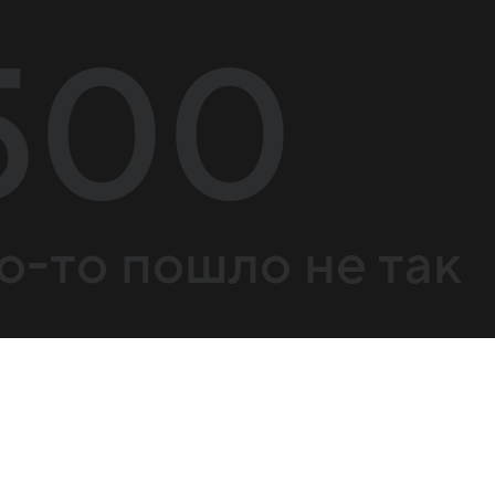
500
о-то пошло не так