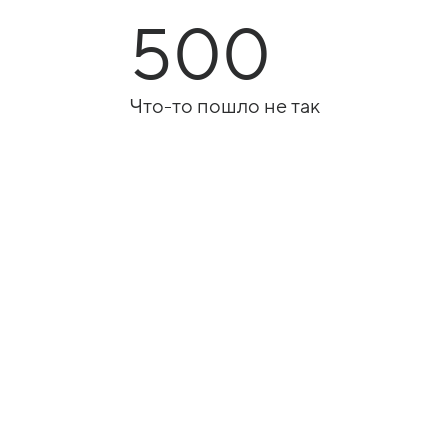
500
Что-то пошло не так