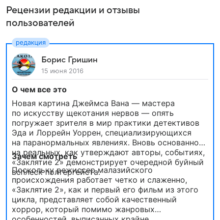
Рецензии редакции и отзывы
пользователей
Борис Гришин
15 июня 2016
О чем все это
Новая картина Джеймса Вана — мастера
по искусству щекотания нервов — опять
погружает зрителя в мир практики детективов
Эда и Лоррейн Уоррен, специализирующихся
на паранормальных явлениях. Вновь основанное
на реальных, как утверждают авторы, событиях,
Зачем смотреть
«Заклятие 2» демонстрирует очередной буйный
Поскольку режиссер малазийского
всплеск полтергейста.
происхождения работает четко и слаженно,
«Заклятие 2», как и первый его фильм из этого
цикла, представляет собой качественный
хоррор, который помимо жанровых
особенностей, выписанных крайне