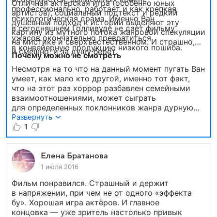
Отличная актерская игра (особенно юных
профессионально, работает и как крепкая
артистов), социальный подтекст и редкий
психологическая драма. Именно Ван
душевный подход к истории выделяют эту
в сегодняшнем Голливуде не дает фильму
картину из мутного потока жанровой спекуляции
ужасов окончательно превратиться
на мистике и сверхъестественном. И страшно,
в конвейерную продукцию низкого пошиба.
и смешно, и за душу берет.
Почему можно не смотреть
Несмотря на то что на данный момент пугать Ван
умеет, как мало кто другой, именно тот факт,
что на этот раз хоррор разбавлен семейными
взаимоотношениями, может сыграть
для определенных поклонников жанра дурную
шутку. Поэтому зритель, желающий на время
Развернуть
погрузиться в более «мясистый» ад, может
1
пропустить второе «Заклятие». Тем более
что на подходе очередная «Пила» от того же
Джеймса Вана. И там, скорее всего, не будет
Елена Братанова
места для сантиментов.
1 июля 2016
Фильм понравился. Страшный и держит
в напряжении, при чем не от одного «эффекта
бу». Хорошая игра актёров. И главное
концовка — уже зритель настолько привык