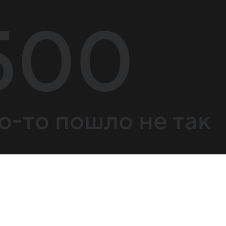
500
о-то пошло не так