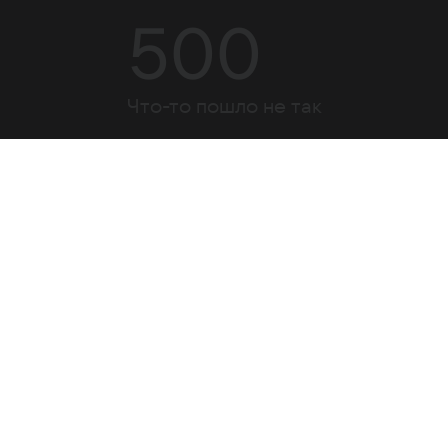
500
Что-то пошло не так