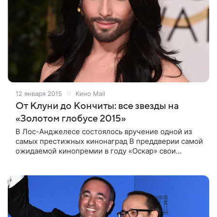
12 января 2015
Кино Mail
От Клуни до Кончиты: все звезды на
«Золотом глобусе 2015»
В Лос-Анджелесе состоялось вручение одной из
самых престижных кинонаград В преддверии самой
ожидаемой кинопремии в году «Оскар» свои
награды раздала Голливудская ассоциация
иностранной прессы — 72-я церемония вручения