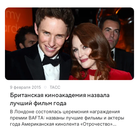
легендарными статуэтками «Оскар» Учрежденная в
1926
9 февраля 2015
ТАСС
Британская киноакадемия назвала
лучший фильм года
В Лондоне состоялась церемония награждения
премии BAFTA: названы лучшие фильмы и актеры
года Американская кинолента «Отрочество»
названа лучшим фильмом на церемонии вручения
премий Британской академии кино