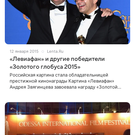
12 января 2015
Lenta.Ru
«Левиафан» и другие победители
«Золотого глобуса 2015»
Российская картина стала обладательницей
престижной кинонаграды Картина «Левиафан»
Андрея Звягинцева завоевала награду «Золотой
глобус» в номинации «Лучший фильм на
иностранном языке». Мировая премьера картины