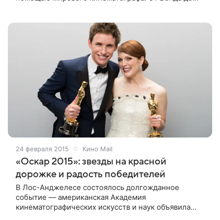
Феллини — пересматриваем отличные фильмы про
(и для) мужчин «Отрочество» Фильм о взрослении
24 февраля 2015
Кино Mail
«Оскар 2015»: звезды на красной
дорожке и радость победителей
В Лос-Анджелесе состоялось долгожданное
событие — американская Академия
кинематографических искусств и наук объявила
победителей в 24-х номинациях и наградила их