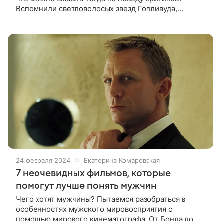
Вспомнили светловолосых звезд Голливуда,
получивших признание и главную кинопремию В
кино блондинки часто ассоциируются с
невероятной
24 февраля 2024
Екатерина Комаровская
7 неочевидных фильмов, которые
помогут лучше понять мужчин
Чего хотят мужчины? Пытаемся разобраться в
особенностях мужского мировосприятия с
помощью мирового кинематографа. От Бонда до