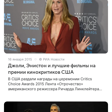
16 января 2015
© РИА Новости
Джоли, Энистон и лучшие фильмы на
премии кинокритиков США
В США раздали награды на церемонии Critics
Choice Awards 2015 Лента «Отрочество»
американского режиссера Ричарда Линклейтера
признана лучшим фильмом года по версии
американских кинокритиков на 20-й церемонии
вручения