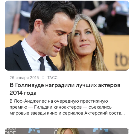
и телевизионных
26 января 2015
ТАСС
В Голливуде наградили лучших актеров
2014 года
В Лос-Анджелес на очередную престижную
премию — Гильдии киноактеров — съехались
мировые звезды кино и сериалов Актерский состав
фильма Алехандро Гонсалеса Иньярриту «Бердмэн»
завоевал главный приз престижной премии