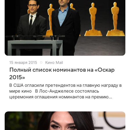
15 января 2015
Кино Mail
Полный список номинантов на «Оскар
2015»
В США огласили претендентов на главную награду в
мире кино В Лос-Анджелесе состоялась
церемония оглашения номинантов на премию
американской Академии киноискусства «Оскар».
Список претендентов зачитали президент