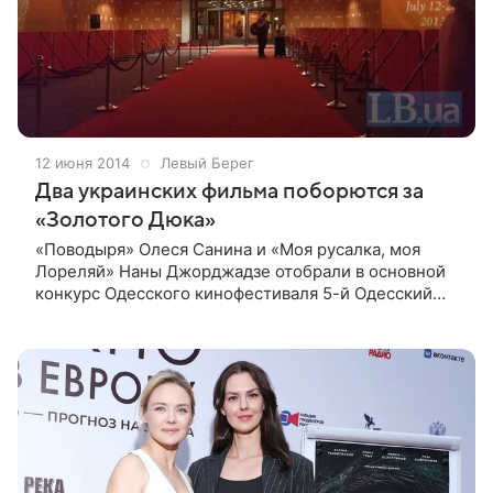
12 июня 2014
Левый Берег
Два украинских фильма поборются за
«Золотого Дюка»
«Поводыря» Олеся Санина и «Моя русалка, моя
Лореляй» Наны Джорджадзе отобрали в основной
конкурс Одесского кинофестиваля 5-й Одесский
кинофестиваль объявил участников
международной и украинской конкурсных
программ.