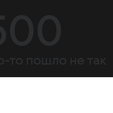
500
о-то пошло не так