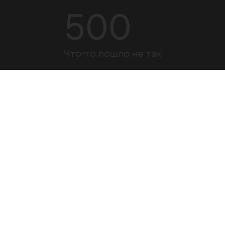
500
Что-то пошло не так