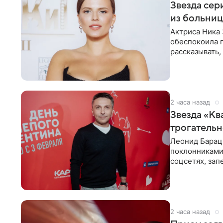
Звезда сер
из больни
Актриса Ника 
обеспокоила 
рассказывать,
что сейчас
2 часа назад
Звезда «Кв
трогатель
Леонид Барац,
поклонниками
соцсетях, зап
чем говорят
2 часа назад