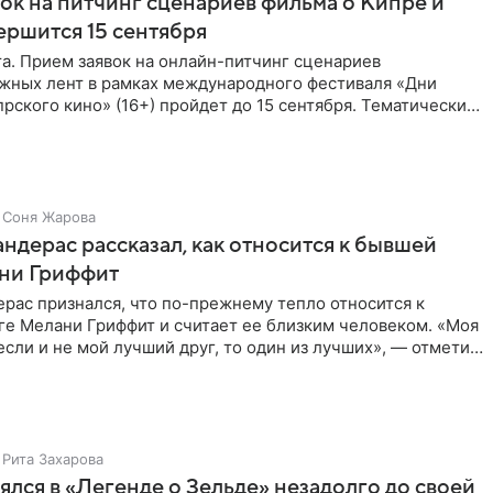
ок на питчинг сценариев фильма о Кипре и
ершится 15 сентября
та. Прием заявок на онлайн-питчинг сценариев
жных лент в рамках международного фестиваля «Дни
рского кино» (16+) пройдет до 15 сентября. Тематически
жны быть
Соня Жарова
ндерас рассказал, как относится к бывшей
ни Гриффит
рас признался, что по-прежнему тепло относится к
ге Мелани Гриффит и считает ее близким человеком. «Моя
сли и не мой лучший друг, то один из лучших», — отметил
Рита Захарова
ялся в «Легенде о Зельде» незадолго до своей