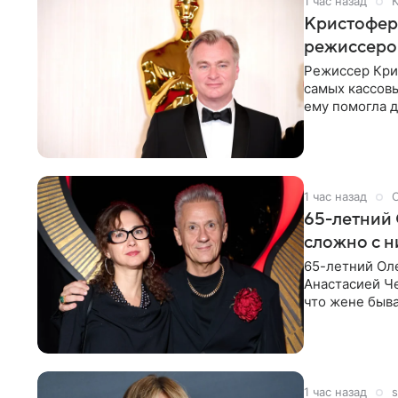
1 час назад
Кристофер 
режиссеров
Режиссер Кри
самых кассовы
ему помогла д
момент
1 час назад
65-летний 
сложно с н
65-летний Ол
Анастасией Че
что жене быва
1 час назад
s