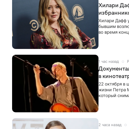
Хилари Даф
избраннико
Хилари Дафф 
бывшим возлю
во время конц
Lucky Me» — 
1 час назад
Документа
в кинотеат
22 октября в
жизни Петра 
который снима
Новая работа
2 часа назад