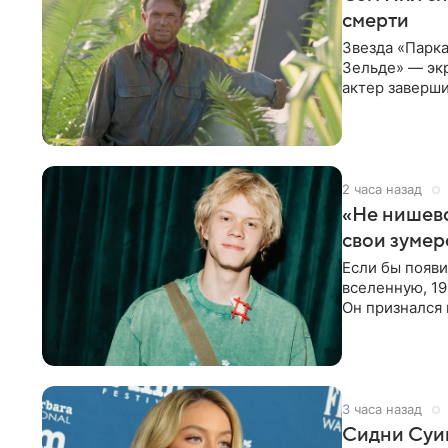
смерти
Звезда «Парка
Зельде» — эк
актер заверши
События фил
2 часа назад
«Не нишево
свои зумер
Если бы появ
вселенную, 19
Он признался 
вместе с
3 часа назад
Сидни Суи