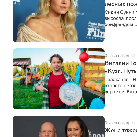
лесных по
Сидни Суини п
выросла, посл
бойфрендом С
пожертвовани
3 часа назад
Виталий Го
«Кузя. Путь
Телеканал ТН
второго сезон
вернется Вита
Денис Бузин,
3 часа назад
Жена тяжел