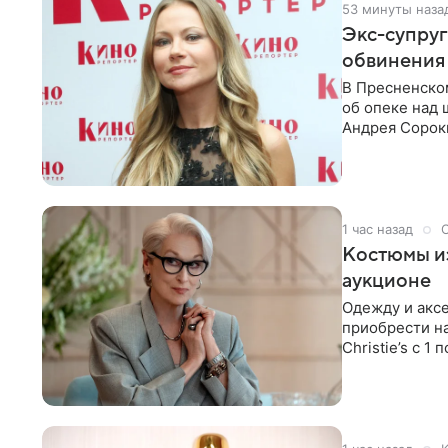
53 минуты наза
Экс-супру
обвинения 
В Пресненско
об опеке над
Андрея Сороки
Адвокаты
1 час назад
Костюмы из
аукционе
Одежду и аксе
приобрести н
Christie’s с 1
поддержку