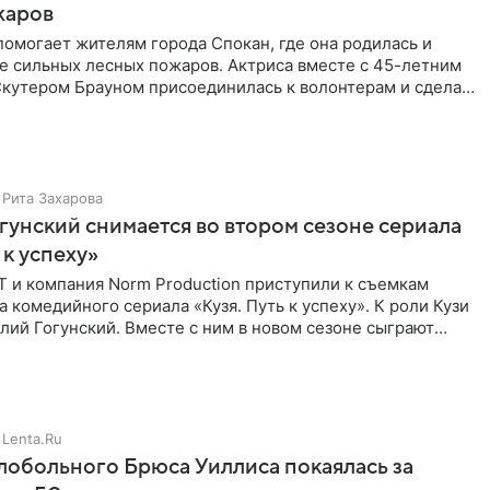
жаров
омогает жителям города Спокан, где она родилась и
е сильных лесных пожаров. Актриса вместе с 45-летним
кутером Брауном присоединилась к волонтерам и сделала
я
Рита Захарова
гунский снимается во втором сезоне сериала
 к успеху»
Т и компания Norm Production приступили к съемкам
а комедийного сериала «Кузя. Путь к успеху». К роли Кузи
лий Гогунский. Вместе с ним в новом сезоне сыграют
Lenta.Ru
обольного Брюса Уиллиса покаялась за