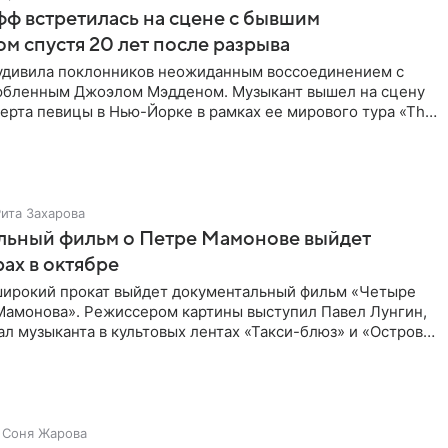
ф встретилась на сцене с бывшим
м спустя 20 лет после разрыва
удивила поклонников неожиданным воссоединением с
бленным Джоэлом Мэдденом. Музыкант вышел на сцену
ерта певицы в Нью-Йорке в рамках ее мирового тура «The
спустя
Рита Захарова
льный фильм о Петре Мамонове выйдет
рах в октябре
 широкий прокат выйдет документальный фильм «Четыре
Мамонова». Режиссером картины выступил Павел Лунгин,
л музыканта в культовых лентах «Такси-блюз» и «Остров».
Соня Жарова