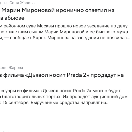
д
Соня Жарова
г Марии Мироновой иронично ответил на
в абьюзе
м районном суде Москвы прошло новое заседание по делу
 шестилетним сыном Марии Мироновой и ее бывшего мужа
, — сообщает Super. Миронова на заседании не появилась.
Соня Жарова
 фильма «Дьявол носит Prada 2» продадут на
ссуары из фильма «Дьявол носит Prada 2» можно будет
а благотворительных торгах. Их проведет аукционный дом
 по 15 сентября. Вырученные средства направят на