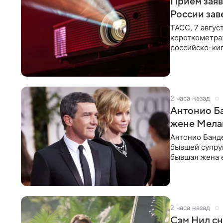
Прием заяв
России зав
ТАСС, 7 авгус
короткометра
российско-кип
сценарии дол
2 часа назад
Антонио Ба
жене Мела
Антонио Банде
бывшей супру
бывшая жена е
актер. По
2 часа назад
Сэм Нил сн