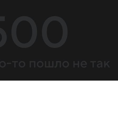
500
о-то пошло не так