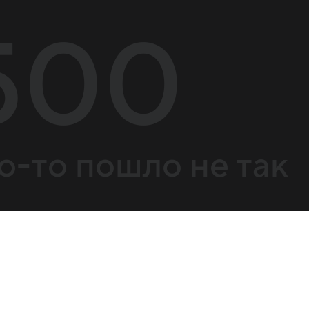
500
о-то пошло не так