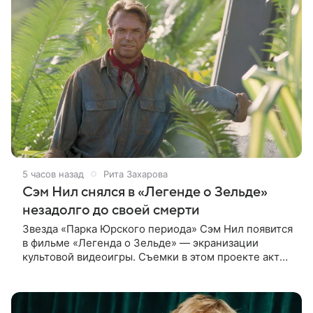
5 часов назад
Рита Захарова
Сэм Нил снялся в «Легенде о Зельде»
незадолго до своей смерти
Звезда «Парка Юрского периода» Сэм Нил появится
в фильме «Легенда о Зельде» — экранизации
культовой видеоигры. Съемки в этом проекте актер
завершил незадолго до ухода из жизни, сообщает
Deadline. События фильма