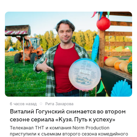
Скутером Брауном присоединилась к волонтерам и
сделала пожертвования
6 часов назад
Рита Захарова
Виталий Гогунский снимается во втором
сезоне сериала «Кузя. Путь к успеху»
Телеканал ТНТ и компания Norm Production
приступили к съемкам второго сезона комедийного