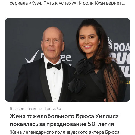
сериала «Кузя. Путь к успеху». К роли Кузи вернется
Виталий Гогунский. Вместе с ним в новом сезоне
сыграют Денис Бузин,
6 часов назад
Lenta.Ru
Жена тяжелобольного Брюса Уиллиса
покаялась за празднование 50-летия
Жена легендарного голливудского актера Брюса