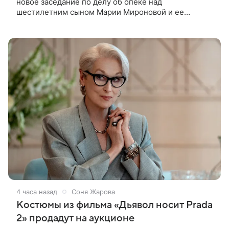
новое заседание по делу об опеке над
шестилетним сыном Марии Мироновой и ее
бывшего мужа Андрея Сороки, — сообщает Super.
Миронова на заседании не появилась. Адвокаты
4 часа назад
Соня Жарова
Костюмы из фильма «Дьявол носит Prada
2» продадут на аукционе