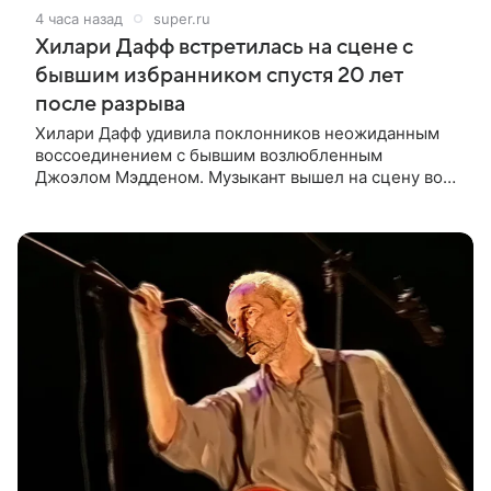
4 часа назад
super.ru
Хилари Дафф встретилась на сцене с
бывшим избранником спустя 20 лет
после разрыва
Хилари Дафф удивила поклонников неожиданным
воссоединением с бывшим возлюбленным
Джоэлом Мэдденом. Музыкант вышел на сцену во
время концерта певицы в Нью-Йорке в рамках ее
мирового тура «The Lucky Me» — спустя