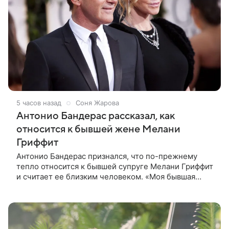
5 часов назад
Соня Жарова
Антонио Бандерас рассказал, как
относится к бывшей жене Мелани
Гриффит
Антонио Бандерас признался, что по-прежнему
тепло относится к бывшей супруге Мелани Гриффит
и считает ее близким человеком. «Моя бывшая
жена если и не мой лучший друг, то один из
лучших», — отметил актер. По