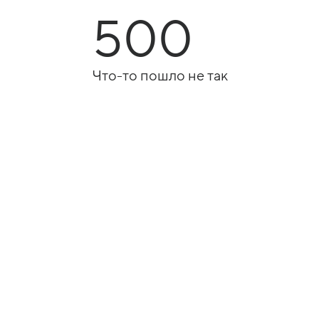
500
Что-то пошло не так