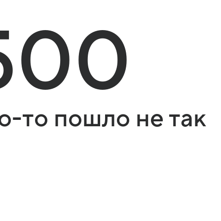
500
о-то пошло не так