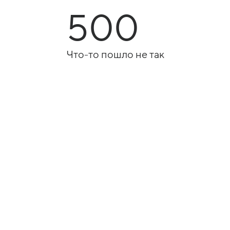
500
Что-то пошло не так