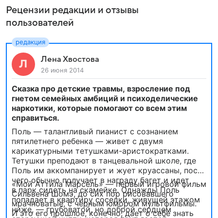
Рецензии редакции и отзывы
пользователей
Лена Хвостова
26 июня 2014
Сказка про детские травмы, взросление под
гнетом семейных амбиций и психоделические
наркотики, которые помогают со всем этим
справиться.
Поль — талантливый пианист с сознанием
пятилетнего ребенка — живет с двумя
карикатурными тетушками-аристократками.
Тетушки преподают в танцевальной школе, где
Поль им аккомпанирует и жует круассаны, после
чего обычно получает в награду багет и идет
«Мой Аттила Марсель» — первый игровой фильм
в парк сидеть на скамейке. Однажды Поль
Сильвена Шомэ, до сих пор рисовавшего
попадает в квартиру соседки, живущей этажом
мрачноватые, с черным юмором мультфильмы.
ниже, — грубоватой, но доброй сердцем
И это его прошлое, конечно, дает о себе знать