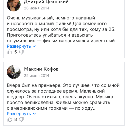
Дмитрий Цехоцкий
26 июня 2014
Очень музыкальный, немного наивный
и невероятно милый фильм! Для семейного
просмотра, ну или хотя бы для тех, кому за 25.
Приготовьтесь улыбаться и вздыхать
от умиления — фильмом занимался известный
мультипликатор, поэтому, картинка ну очень
Развернуть
вкусная. Многие метафоры режисера (когда
5
их разгодаешь) вызывают неподдельный
восторг. Фильм, которому хочется кричать
«Браво» и после просмотра которого Вы
Максим Кофов
захотите остаться в кресле кинотеатра.
25 июня 2014
Вчера был на премьере. Это лучшее, что со мной
случалось за последнее время. Маленький
шедевр. Очень стильно, очень вкусно. Музыка
просто великолепна. Фильм можно сравнить
с американскими горками — по ходу
то плачешь, то смеёшься, то незаметно для себя,
Развернуть
делаешь и то, и другое одновременно. Всем
8
рекомендую!