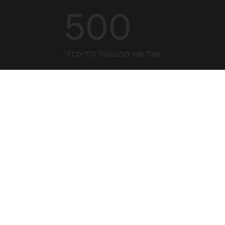
500
Что-то пошло не так