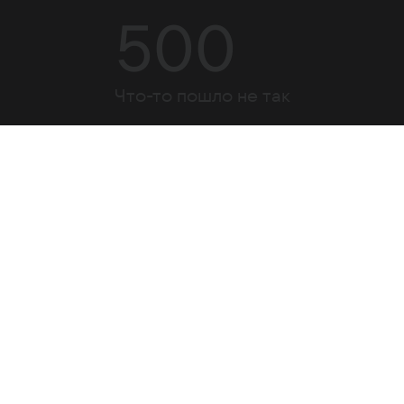
500
Что-то пошло не так