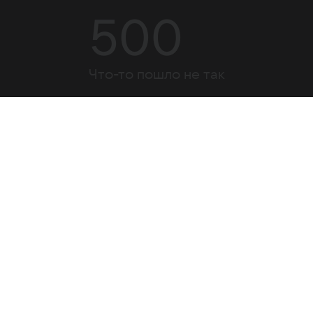
500
Что-то пошло не так