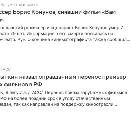
Аргументы и факты
ссер Борис Конунов, снявший фильм «Вам
а»
молдавский режиссер и сценарист Борис Конунов умер 7
расте 79 лет. Информация о его смерти появилась на
-Театр. Ру». О кончине кинематографиста также сообщило
о
ТАСС
Цыпкин назвал оправданным перенос премьер
х фильмов в РФ
 8 августа. /ТАСС/. Перенес показа зарубежных фильмов
 РФ на более поздний срок в угоду отечественным
вдан, так как направлен на поддержку киноотрасли
м мнением