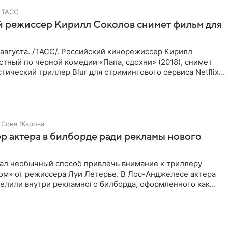
ТАСС
й режиссер Кирилл Соколов снимет фильм для
августа. /ТАСС/. Российский кинорежиссер Кирилл
стный по черной комедии «Папа, сдохни» (2018), снимет
тический триллер Blur для стримингового сервиса Netflix.
Соня Жарова
пер актера в билборде ради рекламы нового
мал необычный способ привлечь внимание к триллеру
ом» от режиссера Луи Летерье. В Лос-Анджелесе актера
селили внутри рекламного билборда, оформленного как