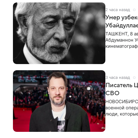
2 часа назад
Умер узбек
Убайдулла
ТАШКЕНТ, 8 ав
Абдуманнон Уб
кинематографи
искусств,
3 часа назад
Писатель Ц
СВО
НОВОСИБИРСК,
военной опер
люди, которы
кулуарах