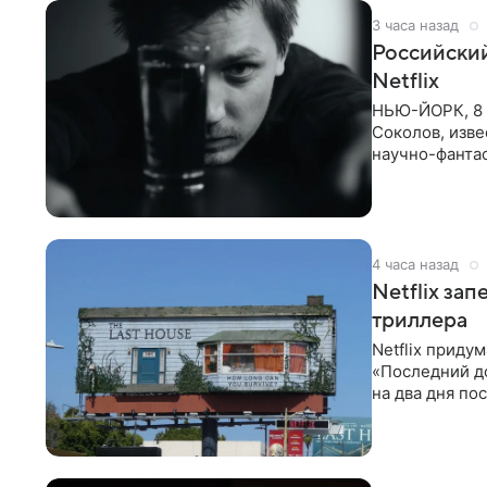
3 часа назад
Российски
Netflix
НЬЮ-ЙОРК, 8 
Соколов, изве
научно-фантас
Об этом
4 часа назад
Netflix за
триллера
Netflix приду
«Последний д
на два дня по
фасад жилого