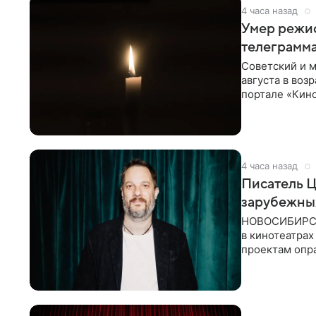
4 часа назад
Умер режи
телеграмм
Советский и 
августа в воз
портале «Кино
Министерств
4 часа назад
Писатель 
зарубежны
НОВОСИБИРСК,
в кинотеатрах
проектам опра
страны. Таки