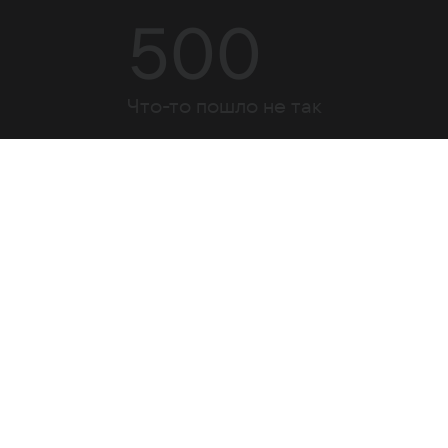
500
Что-то пошло не так