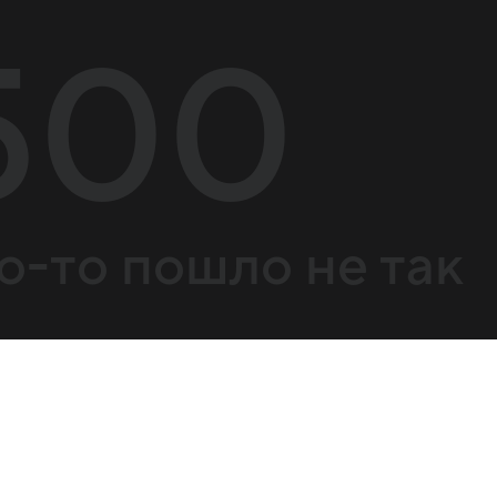
500
о-то пошло не так