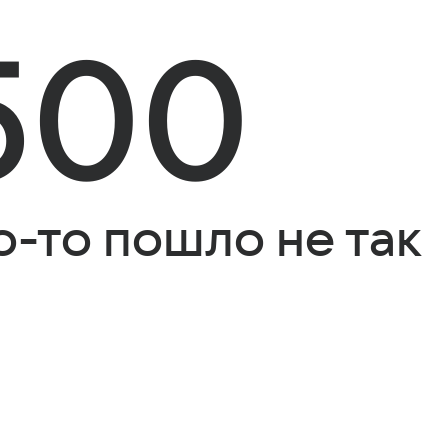
500
о-то пошло не так