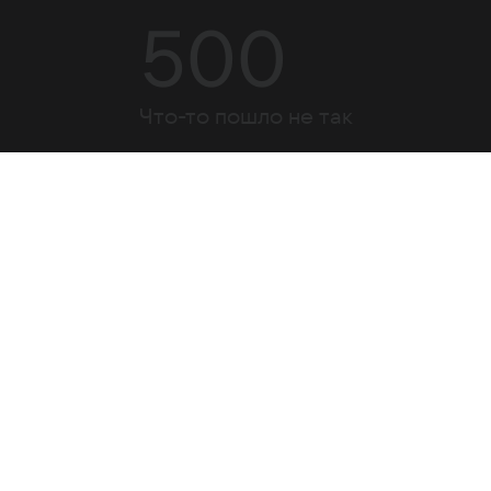
500
Что-то пошло не так