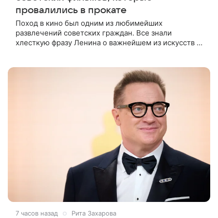
провалились в прокате
Поход в кино был одним из любимейших
развлечений советских граждан. Все знали
хлесткую фразу Ленина о важнейшем из искусств и
смело шли дорогой, намеченной вождем мирового
пролетариата. Кинотеатры приносили в
7 часов назад
Рита Захарова