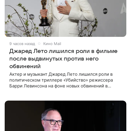
9 часов назад
Кино Mail
Джаред Лето лишился роли в фильме
после выдвинутых против него
обвинений
Актер и музыкант Джаред Лето лишился роли в
политическом триллере «Убийство» режиссера
Барри Левинсона на фоне новых обвинений в
сексуальном насилии. Об этом сообщили
источники, близкие к производству фильма, в