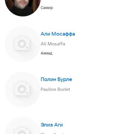
Самир
Али Мосаффа
Ali Mosaffa
Ахмад
Полин Бурле
Pauline Burlet
Элиэ Аги