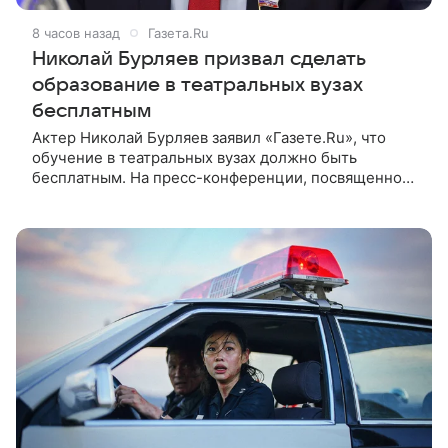
8 часов назад
Газета.Ru
Николай Бурляев призвал сделать
образование в театральных вузах
бесплатным
Актер Николай Бурляев заявил «Газете.Ru», что
обучение в театральных вузах должно быть
бесплатным. На пресс-конференции, посвященной
запуску Творческой Лаборатории ON Lab от
холдинга ON Медиа и Театра