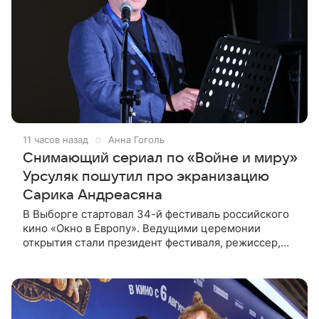
11 часов назад
Анна Гоголь
Снимающий сериал по «Войне и миру»
Урсуляк пошутил про экранизацию
Сарика Андреасяна
В Выборге стартовал 34-й фестиваль российского
кино «Окно в Европу». Ведущими церемонии
открытия стали президент фестиваля, режиссер,
сценарист и продюсер Сергей Урсуляк и актриса
Анна Завтур. Представляя свою