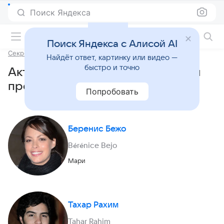
Поиск Яндекса
Фильмы онлайн
Поиск Яндекса с Алисой AI
Секреты прошлого
Найдёт ответ, картинку или видео —
быстро и точно
Актеры и роли фильма «Секреты
прошлого» (2013)
Попробовать
Беренис Бежо
Bérénice Bejo
Мари
Тахар Рахим
Tahar Rahim