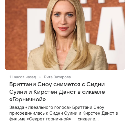
11 часов назад
Рита Захарова
Бриттани Сноу снимется с Сидни
Суини и Кирстен Данст в сиквеле
«Горничной»
Звезда «Идеального голоса» Бриттани Сноу
присоединилась к Сидни Суини и Кирстен Данст в
фильме «Секрет горничной» — сиквеле
прошлогоднего кассового хита «Горничная».