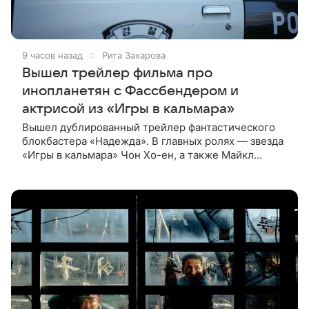
9 часов назад
Рита Захарова
Вышел трейлер фильма про
инопланетян с Фассбендером и
актрисой из «Игры в кальмара»
Вышел дублированный трейлер фантастического
блокбастера «Надежда». В главных ролях — звезда
«Игры в кальмара» Чон Хо-ен, а также Майкл
Фассбендер и Алисия Викандер. Сюжет
разворачивается вокруг находки, которую