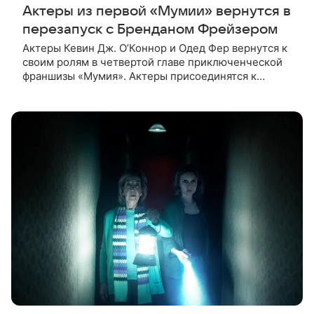
Актеры из первой «Мумии» вернутся в
перезапуск с Бренданом Фрейзером
Актеры Кевин Дж. О’Коннор и Одед Фер вернутся к
своим ролям в четвертой главе приключенческой
франшизы «Мумия». Актеры присоединятся к
Брендану Фрейзеру и Рэйчел Вайс в новом фильме,
сообщает Deadline. Зрители