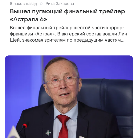
8 часов назад
Рита Захарова
Вышел пугающий финальный трейлер
«Астрала 6»
Вышел финальный трейлер шестой части хоррор-
франшизы «Астрал». В актерский состав вошли Лин
Шей, знакомая зрителям по предыдущим частям
серии, а также Амелия Ив, Мейзи Ричардсон-
Селлерс и Сэм Спруэлл.