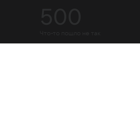
500
Что-то пошло не так