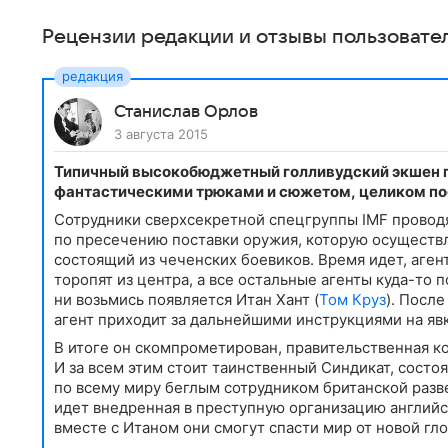
Рецензии редакции и отзывы пользовате
Станислав Орлов
3 августа 2015
Типичный высокобюджетный голливудский экшен 
фантастическими трюками и сюжетом, целиком по
Сотрудники сверхсекретной спецгруппы IMF провод
по пресечению поставки оружия, которую осуществл
состоящий из чеченских боевиков. Время идет, аген
торопят из центра, а все остальные агенты куда-то п
ни возьмись появляется Итан Хант (
Том Круз
). Посл
агент приходит за дальнейшими инструкциями на явк
В итоге он скомпрометирован, правительственная ко
И за всем этим стоит таинственный Синдикат, сост
по всему миру беглым сотрудником британской разв
идет внедренная в преступную организацию английс
вместе с Итаном они смогут спасти мир от новой гл