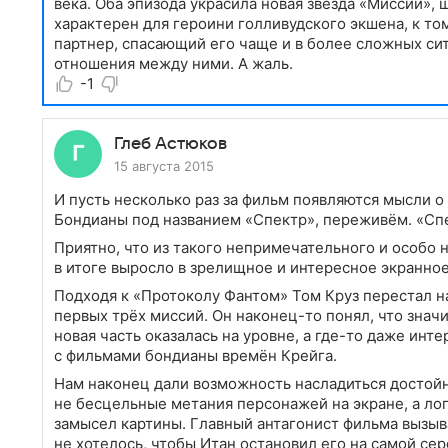
века. Оба эпизода украсила новая звезда «Миссии»,
характерен для героини голливудского экшена, к то
партнер, спасающий его чаще и в более сложных сит
отношения между ними. А жаль.
-1
Глеб Астюков
15 августа 2015
И пусть несколько раз за фильм появляются мысли о
Бондианы под названием «Спектр», переживём. «Спе
Приятно, что из такого непримечательного и особо
в итоге выросло в зрелищное и интересное экранное
Подходя к «Протоколу Фантом» Том Круз перестал н
первых трёх миссий. Он наконец-то понял, что значи
новая часть оказалась на уровне, а где-то даже инт
с фильмами бондианы времён Крейга.
Нам наконец дали возможность насладиться досто
не бесцельные метания персонажей на экране, а ло
замысел картины. Главный антагонист фильма вызывае
не хотелось, чтобы Итан остановил его на самой сер