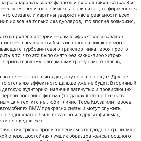
а разочаровать своих фанатов и поклонников жанра. Все
— «фирма веников не вяжет, а если вяжет, то фирменные».
 что создатели картины уверяют нас в реальности всех
нил их все не только без дублеров, что вполне возможно,
те в прологе истории — самая эффектная и заранее
тины — в реальности быть исполнена никак не могла.
ивающего турбовинтового транспортника героя просто
ить в то, что это было снято без каких-либо хитрых
о верить главному рекламному трюку сайентологов,
лавное — как это выглядит, а тут все в порядке. Другое
о-то столь же эффектного дальше уже не будет. Вторичный
а детскую аудиторию, наличие затянутых и провисающих
 первой половине фильма (тогда как должно бы быть
ным для тех, кто не любит лично Тома Круза или героев
автомобилях BMW прекрасно сняты и могут служить
е неоднократно было показано и в других фильмах,
чти не предлагает.
стический трюк с проникновением в подводное хранилище
кой опере, достойная лучших образцов жанра прошлого