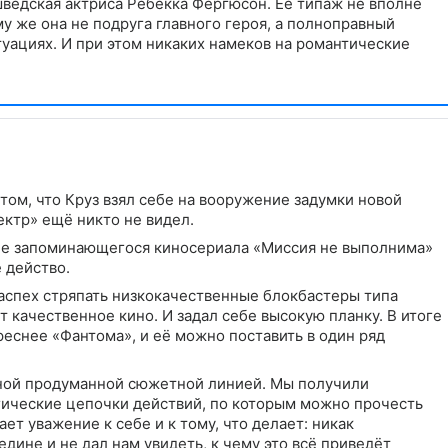
 шведская актриса Ребекка Фергюсон. Ее типаж не вполне
му же она не подруга главного героя, а полноправный
уациях. И при этом никаких намеков на романтические
 том, что Круз взял себе на вооружение задумки новой
ктр» ещё никто не видел.
 не запоминающегося киносериала «Миссия не выполнима»
 действо.
аспех стряпать низкокачественные блокбастеры типа
т качественное кино. И задал себе высокую планку. В итоге
ереснее «Фантома», и её можно поставить в один ряд
йной продуманной сюжетной линией. Мы получили
гические цепочки действий, по которым можно прочесть
т уважение к себе и к тому, что делает: никак
едине и не дал нам увидеть, к чему это всё приведёт