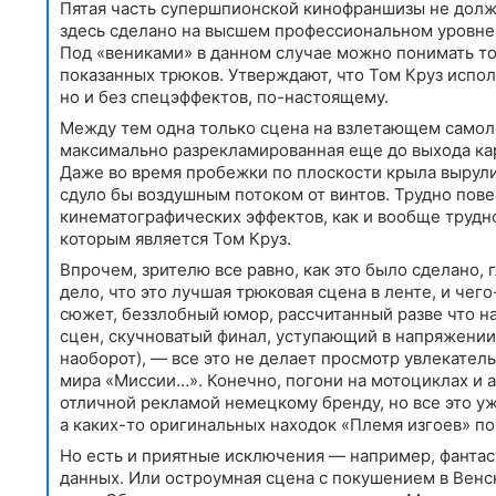
Пятая часть супершпионской кинофраншизы не должн
здесь сделано на высшем профессиональном уровне 
Под «вениками» в данном случае можно понимать то,
показанных трюков. Утверждают, что Том Круз испол
но и без спецэффектов, по-настоящему.
Между тем одна только сцена на взлетающем самоле
максимально разрекламированная еще до выхода кар
Даже во время пробежки по плоскости крыла вырул
сдуло бы воздушным потоком от винтов. Трудно повер
кинематографических эффектов, как и вообще трудн
которым является Том Круз.
Впрочем, зрителю все равно, как это было сделано, г
дело, что это лучшая трюковая сцена в ленте, и чег
сюжет, беззлобный юмор, рассчитанный разве что н
сцен, скучноватый финал, уступающий в напряжении
наоборот), — все это не делает просмотр увлекатель
мира «Миссии…». Конечно, погони на мотоциклах и 
отличной рекламой немецкому бренду, но все это уж
а каких-то оригинальных находок «Племя изгоев» по
Но есть и приятные исключения — например, фанта
данных. Или остроумная сцена с покушением в Венс