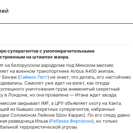
лей
про суперагентов с умопомрачительными
строенным на штампах жанра.
ят на белорусском аэродроме под Минском миссию
яет на военном транспортнике Airbus A400 экипаж,
т Бенжи (
Саймон Пегг
) не знает, что делать, его настойчиво
одевались. Самолет уже идет на взлет, как откуда
е успешного уничтожения груза знаменитый секретный
у в Лондоне, но она провалена — Итана ждет засада.
миссия закрывает IMF, а ЦРУ объявляет охоту на Ханта.
оящий из бывших секретных суперагентов, набранных
едки Соломоном Лейном (Шон Харрис). По его следу давно
кая разведчица Ильза (
Ребекка Фергюсон
), но только
обальной террористической угрозы.