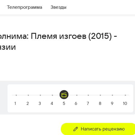
Телепрограмма
Звезды
нима: Племя изгоев (2015) -
нзии
Написать рецензию