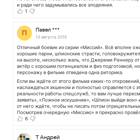
и ради чего задумывались все злодеяния.
1
Павел ***
13 августа 2015
Отличный боевик из серии «Миссий». Всё вполне ож
хорошие парни, шпионские страсти, головокружител
на высоте, несколько жаль, что Джереми Реннеру от
актёр с хорошим потенциалом и физ подготовкой, но 
персонажу в фильме отведена одна риторика.
Если вы ждёте от этого фильма каких-то откровений,
наслаждаться экшеном и полностью справляется с это
реальности работы спецслужб, то вам лучше перес
заявить», «Ложное искушение», «Шпион выйди вон» и
от него ждёте, чтобы не писать потом отрицательные
Посмотрев очередную «Миссию» я прекрасно провёл
6
Т Андрей